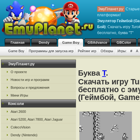
ЭмуПланет.ру:
Старые 
платформах!
Эмулятор Геймбой (Ga
Бой)
: Скачать игру
Turok
бесплатно, буква "T"
Главная
Dendy
Game Boy
GBAdvance
GBColor
Game Boy
Программы для запуска игр
Рейтинг игр
Обзоры
Игры:
#
A
ЭмуПланет.ру
Буква
T
.
О проекте
Скачать игру Tur
Новости игр и программ
бесплатно с эм
Вопросы и предложения
(Геймбой, Game
Мини Игры
Консоли
Atari 2600
Atari 5200, Atari 7800, Atari Jaguar
ColecoVision
Dendy (Nintendo)