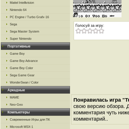
Mattel Intellivision
Nintendo 64
PC Engine / Turbo Grafx-16
Sega
Голосуй за игру:
Sega Master System
Super Nintendo
Портативные
Game Boy
Game Boy Advance
Game Boy Color
Sega Game Gear
WonderSwan / Color
Аркадные
MAME
Понравилась игра "Tur
Neo-Geo
свою версию обзора. Д
комментария чуть ниже 
Компьютеры
комментарий..
Современные Игры для ПК
Microsoft MSX-1