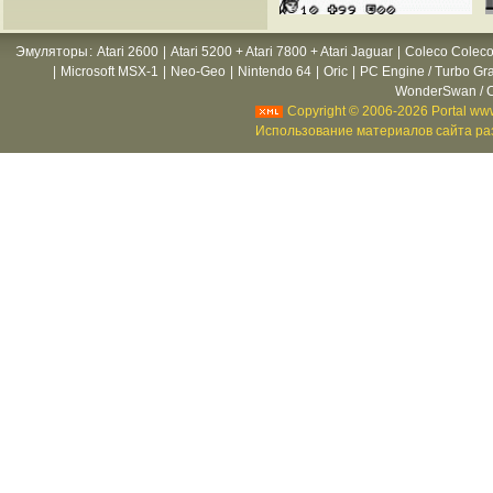
Эмуляторы
:
Atari 2600
|
Atari 5200 + Atari 7800 + Atari Jaguar
|
Coleco Coleco
|
Microsoft MSX-1
|
Neo-Geo
|
Nintendo 64
|
Oric
|
PC Engine / Turbo Gr
WonderSwan / C
Copyright © 2006-2026 Portal www
Использование материалов сайта раз