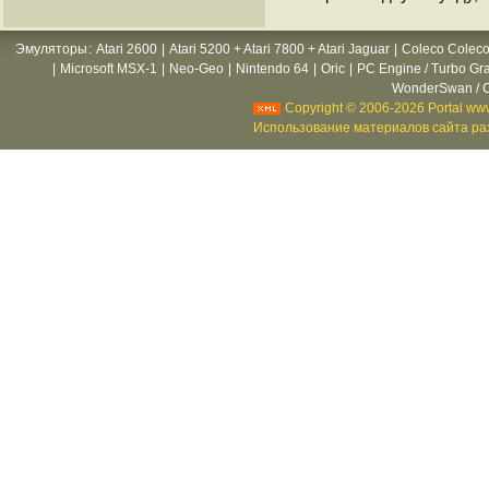
Эмуляторы
:
Atari 2600
|
Atari 5200 + Atari 7800 + Atari Jaguar
|
Coleco Coleco
|
Microsoft MSX-1
|
Neo-Geo
|
Nintendo 64
|
Oric
|
PC Engine / Turbo Gr
WonderSwan / C
Copyright © 2006-2026 Portal www
Использование материалов сайта раз