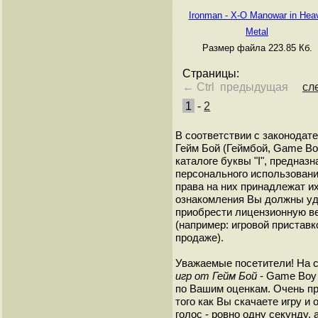
Ironman - X-O Manowar in Hea
Metal
Размер файла 223.85 Кб.
Страницы:
← Ctrl предыдущая
сл
1
-
2
В соответствии с законодат
Гейм Бой (Геймбой, Game Bo
каталоге буквы "I", предна
персонального использовани
права на них принадлежат и
ознакомления Вы должны уд
приобрести лицензионную в
(например: игровой приставк
продаже).
Уважаемые посетители! На 
игр от Гейм Бой
- Game Boy 
по Вашим оценкам. Очень пр
того как Вы скачаете игру и
голос - ровно одну секунду, 