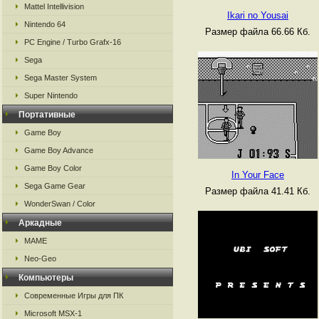
Mattel Intellivision
Ikari no Yousai
Nintendo 64
Размер файла 66.66 Кб.
PC Engine / Turbo Grafx-16
Sega
Sega Master System
Super Nintendo
Портативные
Game Boy
Game Boy Advance
Game Boy Color
In Your Face
Sega Game Gear
Размер файла 41.41 Кб.
WonderSwan / Color
Аркадные
MAME
Neo-Geo
Компьютеры
Современные Игры для ПК
Microsoft MSX-1