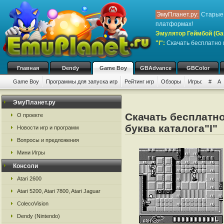
ЭмуПланет.ру:
Старые 
платформах!
Эмулятор Геймбой (Ga
"I":
Скачать бесплатно 
Главная
Dendy
Game Boy
GBAdvance
GBColor
Game Boy
Программы для запуска игр
Рейтинг игр
Обзоры
Игры:
#
A
ЭмуПланет.ру
Скачать бесплатно
О проекте
буква каталога"I"
Новости игр и программ
Вопросы и предложения
Мини Игры
Консоли
Atari 2600
Atari 5200, Atari 7800, Atari Jaguar
ColecoVision
Dendy (Nintendo)