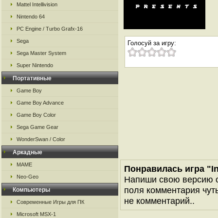
Mattel Intellivision
Nintendo 64
PC Engine / Turbo Grafx-16
Sega
Голосуй за игру:
Sega Master System
Super Nintendo
Портативные
Game Boy
Game Boy Advance
Game Boy Color
Sega Game Gear
WonderSwan / Color
Аркадные
MAME
Понравилась игра "In
Neo-Geo
Напиши свою версию о
поля комментария чуть 
Компьютеры
не комментарий..
Современные Игры для ПК
Microsoft MSX-1