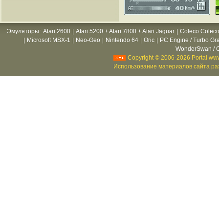
Эмуляторы
:
Atari 2600
|
Atari 5200 + Atari 7800 + Atari Jaguar
|
Coleco Coleco
|
Microsoft MSX-1
|
Neo-Geo
|
Nintendo 64
|
Oric
|
PC Engine / Turbo Gr
WonderSwan / C
Copyright © 2006-2026 Portal www
Использование материалов сайта раз