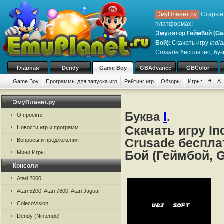
ЭмуПланет.ру:
Старые 
платформах!
Эмулятор Геймбой (Ga
Бой)
: Скачать игру
Indi
Crusade
бесплатно, букв
Главная
Dendy
Game Boy
GBAdvance
GBColor
Game Boy
Программы для запуска игр
Рейтинг игр
Обзоры
Игры:
#
A
ЭмуПланет.ру
Буква
I
.
О проекте
Скачать игру In
Новости игр и программ
Crusade беспла
Вопросы и предложения
Бой (Геймбой, 
Мини Игры
Консоли
Atari 2600
Atari 5200, Atari 7800, Atari Jaguar
ColecoVision
Dendy (Nintendo)