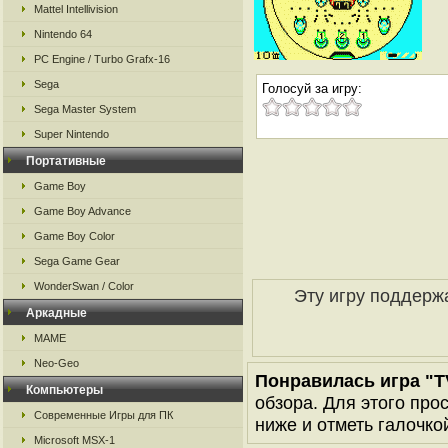
Mattel Intellivision
Nintendo 64
PC Engine / Turbo Grafx-16
Sega
Голосуй за игру:
Sega Master System
Super Nintendo
Портативные
Game Boy
Game Boy Advance
Game Boy Color
Sega Game Gear
WonderSwan / Color
Эту игру поддерж
Аркадные
MAME
Neo-Geo
Понравилась игра "
Компьютеры
обзора. Для этого про
Современные Игры для ПК
ниже и отметь галочкой
Microsoft MSX-1