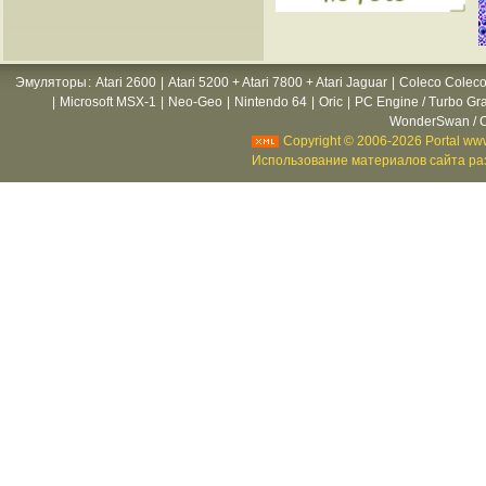
Эмуляторы
:
Atari 2600
|
Atari 5200 + Atari 7800 + Atari Jaguar
|
Coleco Coleco
|
Microsoft MSX-1
|
Neo-Geo
|
Nintendo 64
|
Oric
|
PC Engine / Turbo Gr
WonderSwan / C
Copyright © 2006-2026 Portal www
Использование материалов сайта раз