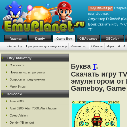
ЭмуПланет.ру:
Старые 
платформах!
Эмулятор Геймбой (Ga
Бой)
: Скачать игру
TV C
"T"
Главная
Dendy
Game Boy
GBAdvance
GBColor
Game Boy
Программы для запуска игр
Рейтинг игр
Обзоры
Игры:
#
A
ЭмуПланет.ру
Буква
T
.
О проекте
Скачать игру T
Новости игр и программ
эмулятором от 
Вопросы и предложения
Gameboy, Game
Мини Игры
Консоли
Atari 2600
Atari 5200, Atari 7800, Atari Jaguar
ColecoVision
Dendy (Nintendo)