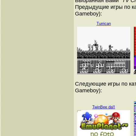
Выбранная Вами "
TV C
Предыдущие игры по ка
Gameboy):
Turrican
Следующие игры по кат
Gameboy):
TwinBee da!!