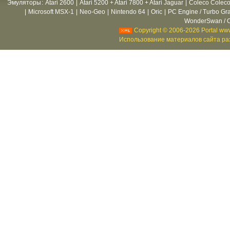
Эмуляторы
:
Atari 2600
|
Atari 5200 + Atari 7800 + Atari Jaguar
|
Coleco Coleco
|
Microsoft MSX-1
|
Neo-Geo
|
Nintendo 64
|
Oric
|
PC Engine / Turbo Gr
WonderSwan / C
Copyright © 2006-2026 Portal www
Использование материалов сайта раз