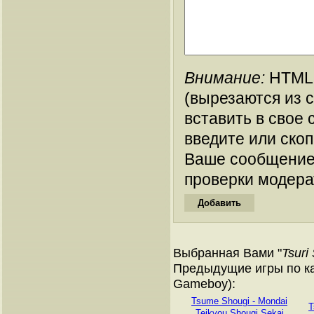
Внимание:
HTML-
(вырезаются из 
вставить в свое 
введите или ско
Ваше сообщение
проверки модера
Выбранная Вами "
Tsuri
Предыдущие игры по ка
Gameboy):
Tsume Shougi - Mondai
T
Teikyou Shougi Sekai