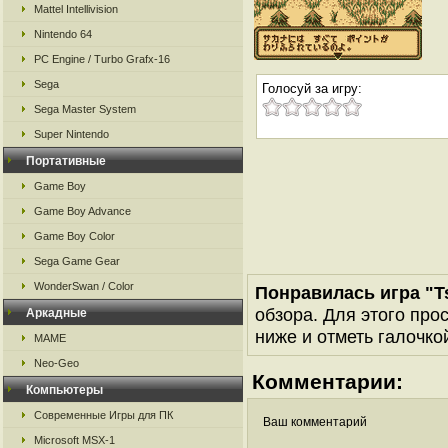
Mattel Intellivision
Nintendo 64
PC Engine / Turbo Grafx-16
Sega
Голосуй за игру:
Sega Master System
Super Nintendo
Портативные
Game Boy
Game Boy Advance
Game Boy Color
Sega Game Gear
WonderSwan / Color
Понравилась игра "Ts
обзора. Для этого про
Аркадные
ниже и отметь галочкой
MAME
Neo-Geo
Комментарии:
Компьютеры
Современные Игры для ПК
Ваш комментарий
Microsoft MSX-1