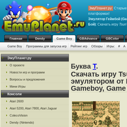
ЭмуПланет.ру:
Старые 
платформах!
Эмулятор Геймбой (Ga
Бой)
: Скачать игру
Tsuri
Главная
Dendy
Game Boy
GBAdvance
GBColor
Game Boy
Программы для запуска игр
Рейтинг игр
Обзоры
Игры:
#
A
ЭмуПланет.ру
Буква
T
.
О проекте
Скачать игру Ts
Новости игр и программ
эмулятором от 
Вопросы и предложения
Gameboy, Game
Мини Игры
Консоли
Atari 2600
Atari 5200, Atari 7800, Atari Jaguar
ColecoVision
Dendy (Nintendo)