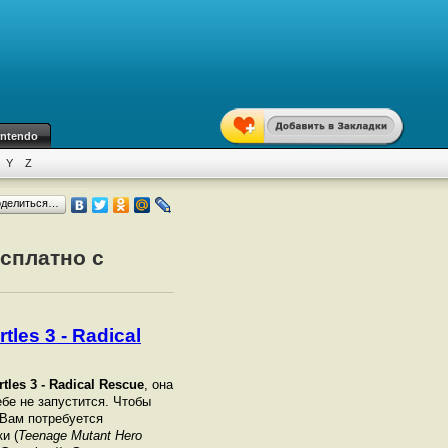
intendo
Y
Z
оделиться…
есплатно с
les 3 - Radical
tles 3 - Radical Rescue
, она
ебе не запустится. Чтобы
 Вам потребуется
и (
Teenage Mutant Hero