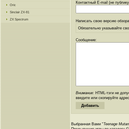
Контактный E-mail (не публик
Oric
Sinclair ZX-81
ZX Spectrum
Написать свою версию обзора
Обязательно указывайте свое
Сообщение:
Внимание:
HTML-тэги не допус
введите или скопируйте адре
Выбранная Вами "
Teenage Mutant
Предыдущие игры по каталогу Ga