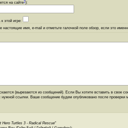
?
уется на сайте
):
 к этой игре:
 настоящие имя, e-mail и отметьте галочкой поле обзор, если это именн
каются (вырезаются из сообщений). Если Вы хотите вставить в свое со
с нужной ссылки. Ваше сообщение будем опубликовано после проверки 
 Hero Turtles 3 - Radical Rescue
"
me Boy (Гейм Бой / Геймбой / Gameboy):