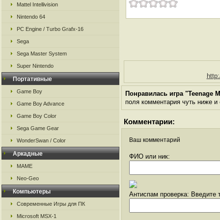
Mattel Intellivision
Nintendo 64
PC Engine / Turbo Grafx-16
Sega
Sega Master System
Super Nintendo
http:
Портативные
Game Boy
Понравилась игра "Teenage Mut
поля комментария чуть ниже и о
Game Boy Advance
Game Boy Color
Комментарии:
Sega Game Gear
Ваш комментарий
WonderSwan / Color
Аркадные
ФИО или ник:
MAME
Neo-Geo
Компьютеры
Антиспам проверка: Введите т
Современные Игры для ПК
Microsoft MSX-1