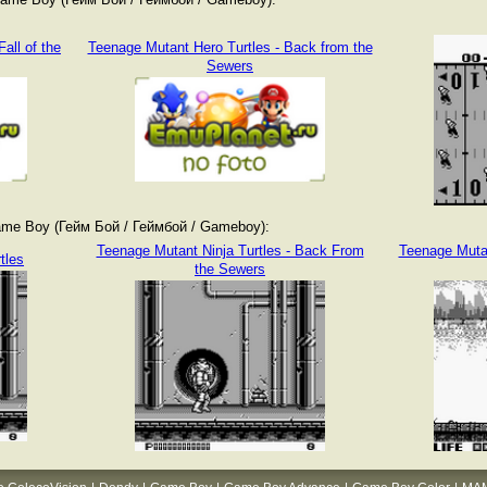
all of the
Teenage Mutant Hero Turtles - Back from the
Sewers
me Boy (Гейм Бой / Геймбой / Gameboy):
Teenage Mutant Ninja Turtles - Back From
Teenage Mutant
tles
the Sewers