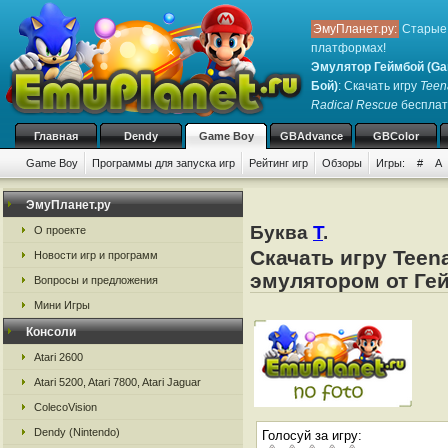
ЭмуПланет.ру:
Старые 
платформах!
Эмулятор Геймбой (Ga
Бой)
: Скачать игру
Teen
Radical Rescue
бесплатн
Главная
Dendy
Game Boy
GBAdvance
GBColor
Game Boy
Программы для запуска игр
Рейтинг игр
Обзоры
Игры:
#
A
ЭмуПланет.ру
Буква
T
.
О проекте
Скачать игру Teena
Новости игр и программ
эмулятором от Ге
Вопросы и предложения
Мини Игры
Консоли
Atari 2600
Atari 5200, Atari 7800, Atari Jaguar
ColecoVision
Dendy (Nintendo)
Голосуй за игру: