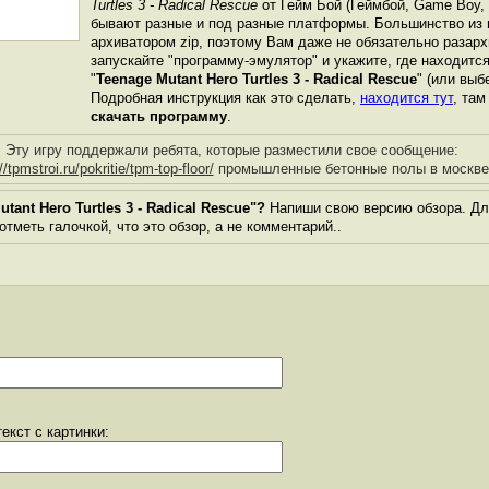
Turtles 3 - Radical Rescue
от Гейм Бой (Геймбой, Game Boy,
бывают разные и под разные платформы. Большинство из 
архиватором zip, поэтому Вам даже не обязательно разарх
запускайте "программу-эмулятор" и укажите, где находитс
"
Teenage Mutant Hero Turtles 3 - Radical Rescue
" (или выб
Подробная инструкция как это сделать,
находится тут
, та
скачать программу
.
Эту игру поддержали ребята, которые разместили свое сообщение:
//tpmstroi.ru/pokritie/tpm-top-floor/
промышленные бетонные полы в москве
ant Hero Turtles 3 - Radical Rescue"?
Напиши свою версию обзора. Для
тметь галочкой, что это обзор, а не комментарий..
екст с картинки: