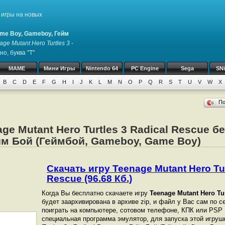
игры на новых
me Boy, Gameboy, Гейм
age Mutant Hero Turtles 3 -
о, буква "T"
MAME
Мини Игры
Nintendo 64
PC Engine
Sega
SN
B
C
D
E
F
G
H
I
J
K
L
M
N
O
P
Q
R
S
T
U
V
W
X
П
ge Mutant Hero Turtles 3 Radical Rescue б
йм Бой (Геймбой, Gameboy, Game Boy)
Скачать игру Teenage Mutant Hero Turt
Rescue (96.68 Кб.)
Когда Вы бесплатно скачаете игру
Teenage Mutant Hero Tur
будет заархивирована в архиве zip, и файл у Вас сам по с
поиграть на компьютере, сотовом телефоне, КПК или PSP
специальная программа эмулятор, для запуска этой игрушк