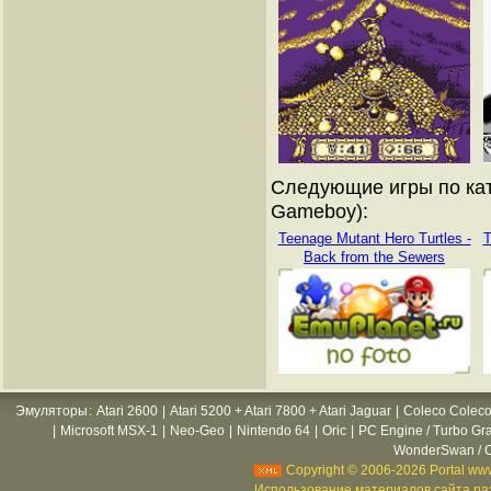
Следующие игры по кат
Gameboy):
Teenage Mutant Hero Turtles -
T
Back from the Sewers
Эмуляторы
:
Atari 2600
|
Atari 5200 + Atari 7800 + Atari Jaguar
|
Coleco Coleco
|
Microsoft MSX-1
|
Neo-Geo
|
Nintendo 64
|
Oric
|
PC Engine / Turbo Gr
WonderSwan / C
Copyright © 2006-2026 Portal www
Использование материалов сайта раз