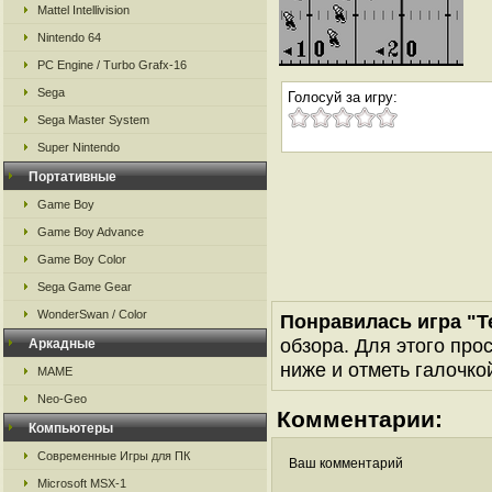
Mattel Intellivision
Nintendo 64
PC Engine / Turbo Grafx-16
Sega
Голосуй за игру:
Sega Master System
Super Nintendo
Портативные
Game Boy
Game Boy Advance
Game Boy Color
Sega Game Gear
WonderSwan / Color
Понравилась игра "T
обзора. Для этого про
Аркадные
ниже и отметь галочкой
MAME
Neo-Geo
Комментарии:
Компьютеры
Современные Игры для ПК
Ваш комментарий
Microsoft MSX-1