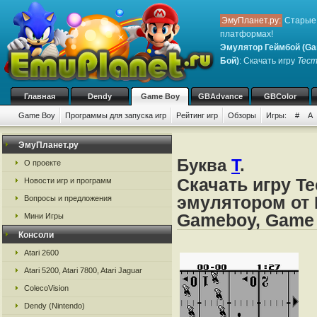
ЭмуПланет.ру:
Старые 
платформах!
Эмулятор Геймбой (Ga
Бой)
: Скачать игру
Tecm
Главная
Dendy
Game Boy
GBAdvance
GBColor
Game Boy
Программы для запуска игр
Рейтинг игр
Обзоры
Игры:
#
A
ЭмуПланет.ру
Буква
T
.
О проекте
Скачать игру T
Новости игр и программ
эмулятором от 
Вопросы и предложения
Gameboy, Game
Мини Игры
Консоли
Atari 2600
Atari 5200, Atari 7800, Atari Jaguar
ColecoVision
Dendy (Nintendo)