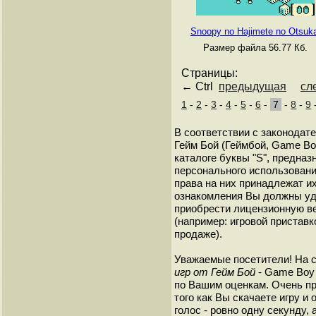
Snoopy no Hajimete no Otsuka
Размер файла 56.77 Кб.
Страницы:
← Ctrl
предыдущая
сл
1
-
2
-
3
-
4
-
5
-
6
-
7
-
8
-
9
В соответствии с законодат
Гейм Бой (Геймбой, Game Bo
каталоге буквы "S", предна
персонального использовани
права на них принадлежат и
ознакомления Вы должны уд
приобрести лицензионную в
(например: игровой приставк
продаже).
Уважаемые посетители! На 
игр от Гейм Бой
- Game Boy 
по Вашим оценкам. Очень пр
того как Вы скачаете игру и
голос - ровно одну секунду, 