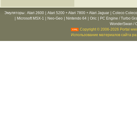
Эмуляторы
:
Atari 2600
|
Atari 5200 + Atari 7800 + Atari Jaguar
|
Coleco Coleco
|
Microsoft MSX-1
|
Neo-Geo
|
Nintendo 64
|
Oric
|
PC Engine / Turbo Gr
WonderSwan / C
Copyright © 2006-2026 Portal www
Использование материалов сайта раз