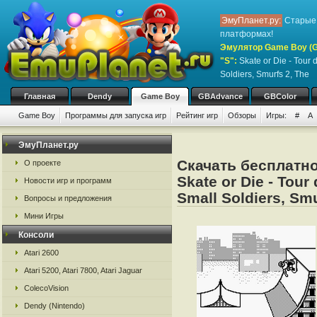
ЭмуПланет.ру:
Старые 
платформах!
Эмулятор Game Boy (G
"S":
Skate or Die - Tour 
Soldiers, Smurfs 2, The
Главная
Dendy
Game Boy
GBAdvance
GBColor
Game Boy
Программы для запуска игр
Рейтинг игр
Обзоры
Игры:
#
A
ЭмуПланет.ру
Скачать бесплатно
О проекте
Skate or Die - Tour
Новости игр и программ
Small Soldiers, Smu
Вопросы и предложения
Мини Игры
Консоли
Atari 2600
Atari 5200, Atari 7800, Atari Jaguar
ColecoVision
Dendy (Nintendo)