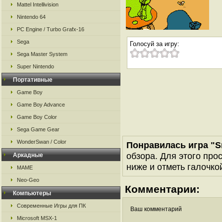
Mattel Intellivision
Nintendo 64
PC Engine / Turbo Grafx-16
Sega
Голосуй за игру:
Sega Master System
Super Nintendo
Портативные
Game Boy
Game Boy Advance
Game Boy Color
Sega Game Gear
WonderSwan / Color
Понравилась игра "S
обзора. Для этого про
Аркадные
ниже и отметь галочкой
MAME
Neo-Geo
Комментарии:
Компьютеры
Современные Игры для ПК
Ваш комментарий
Microsoft MSX-1