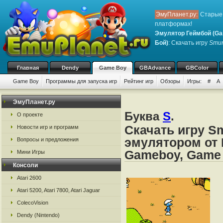
ЭмуПланет.ру:
Старые 
платформах!
Эмулятор Геймбой (Ga
Бой)
: Скачать игру
Smur
Главная
Dendy
Game Boy
GBAdvance
GBColor
Game Boy
Программы для запуска игр
Рейтинг игр
Обзоры
Игры:
#
A
ЭмуПланет.ру
Буква
S
.
О проекте
Скачать игру S
Новости игр и программ
эмулятором от 
Вопросы и предложения
Gameboy, Game
Мини Игры
Консоли
Atari 2600
Atari 5200, Atari 7800, Atari Jaguar
ColecoVision
Dendy (Nintendo)