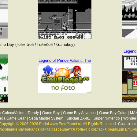
me Boy (Гейм Бой / Геймбой / Gameboy):
Legend 
Legend of Prince Valiant, The
o ColecoVision
|
Dendy
|
Game Boy
|
Game Boy Advance
|
Game Boy Color
|
MA
ega Game Gear
|
Sega Master System
|
Sinclair ZX-81
|
Super Nintendo
|
WonderS
Copyright © 2006-2026 Portal www.EmuPlanet.ru. All Rights Reserved.
Связаться 
ьзование материалов сайта разрешается только с согласия редакции EmuPla