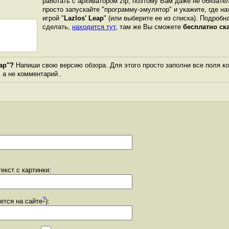
работать с архиватором zip, поэтому Вам даже не обязате
просто запускайте "программу-эмулятор" и укажите, где н
игрой "
Lazlos' Leap
" (или выберите ее из списка). Подробн
сделать,
находится тут
, там же Вы сможете
бесплатно ск
ap"?
Напиши свою версию обзора. Для этого просто заполни все поля к
, а не комментарий..
екст с картинки:
?
уется на сайте
):