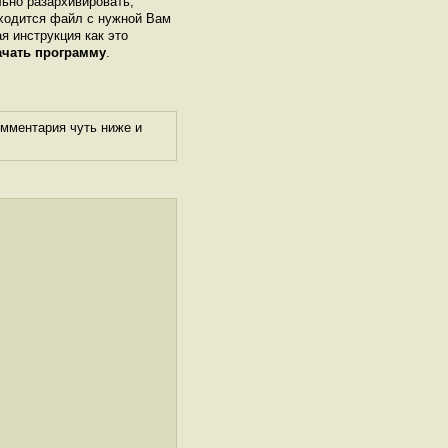
льно разархивировать,
аходится файл с нужной Вам
ая инструкция как это
ачать программу
.
омментария чуть ниже и