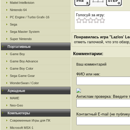
Mattel Intellivision
Nintendo 64
Голосуй за игру:
PC Engine / Turbo Grafx-16
Sega
Sega Master System
Понравилась игра "Lazlos' Le
Super Nintendo
отметь галочкой, что это обзор
Портативные
Комментарии:
Game Boy
Game Boy Advance
Ваш комментарий
Game Boy Color
ФИО или ник:
Sega Game Gear
WonderSwan / Color
Аркадные
Антиспам проверка: Введите т
MAME
Neo-Geo
Компьютеры
Контактный E-mail (не публик
Современные Игры для ПК
Microsoft MSX-1