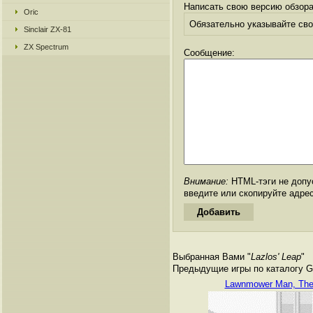
Написать свою версию обзора
Oric
Обязательно указывайте свое
Sinclair ZX-81
ZX Spectrum
Сообщение:
Внимание:
HTML-тэги не допус
введите или скопируйте адре
Выбранная Вами "
Lazlos' Leap
"
Предыдущие игры по каталогу Ga
Lawnmower Man, Th