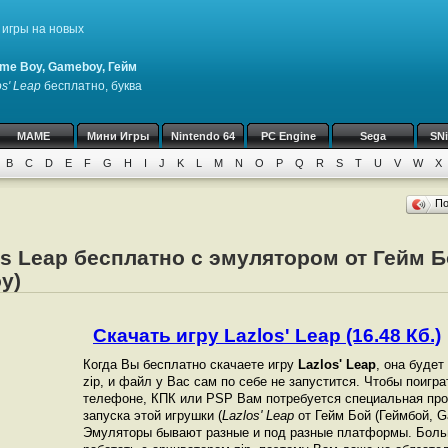
игры на новых
me Boy, Gameboy, Гейм
os' Leap
бесплатно, буква
MAME
Мини Игры
Nintendo 64
PC Engine
Sega
SN
B
C
D
E
F
G
H
I
J
K
L
M
N
O
P
Q
R
S
T
U
V
W
X
П
os Leap бесплатно с эмулятором от Гейм Б
y)
Скачать игру Lazlos' Leap (16.48 Кб.)
Когда Вы бесплатно скачаете игру
Lazlos' Leap
, она будет
zip, и файл у Вас сам по себе не запустится. Чтобы поигр
телефоне, КПК или PSP Вам потребуется специальная про
запуска этой игрушки (
Lazlos' Leap
от Гейм Бой (Геймбой, G
Эмуляторы бывают разные и под разные платформы. Боль