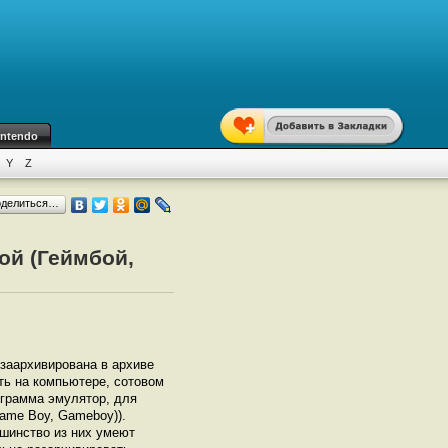
intendo
Y
Z
оделиться…
ой (Геймбой,
 заархивирована в архиве
ать на компьютере, сотовом
грамма эмулятор, для
ame Boy, Gameboy)).
шинство из них умеют