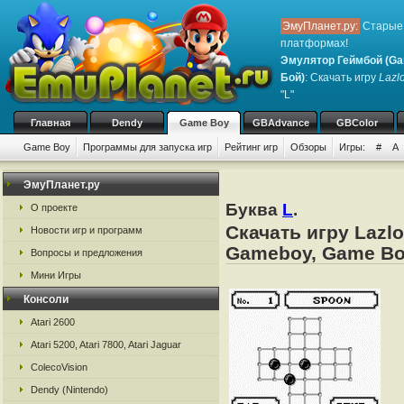
ЭмуПланет.ру:
Старые 
платформах!
Эмулятор Геймбой (Ga
Бой)
: Скачать игру
Lazl
"L"
Главная
Dendy
Game Boy
GBAdvance
GBColor
Game Boy
Программы для запуска игр
Рейтинг игр
Обзоры
Игры:
#
A
ЭмуПланет.ру
Буква
L
.
О проекте
Скачать игру Lazl
Новости игр и программ
Gameboy, Game Bo
Вопросы и предложения
Мини Игры
Консоли
Atari 2600
Atari 5200, Atari 7800, Atari Jaguar
ColecoVision
Dendy (Nintendo)