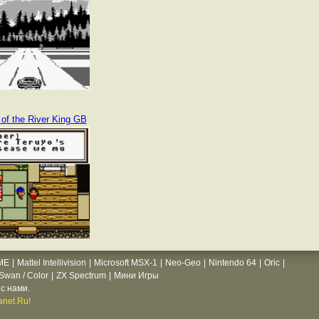
of the River King GB
ME
|
Mattel Intellivision
|
Microsoft MSX-1
|
Neo-Geo
|
Nintendo 64
|
Oric
|
wan / Color
|
ZX Spectrum
|
Мини Игры
с нами.
net.Ru!