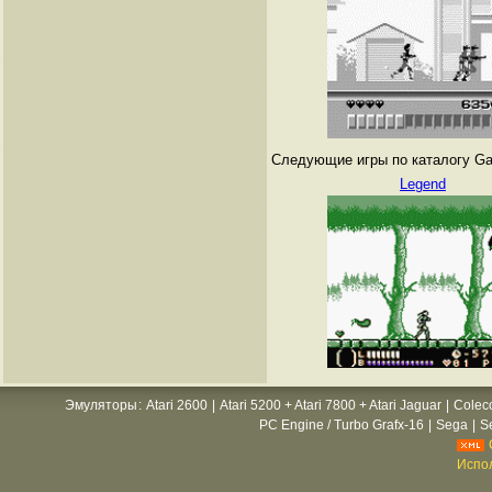
Следующие игры по каталогу Ga
Legend
Эмуляторы
:
Atari 2600
|
Atari 5200 + Atari 7800 + Atari Jaguar
|
Colec
PC Engine / Turbo Grafx-16
|
Sega
|
S
Испол