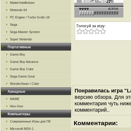
Mattel Intellivision
Nintendo 64
PC Engine / Turbo Grafx-16
Sega
Голосуй за игру:
Sega Master System
Super Nintendo
Портативные
Game Boy
Game Boy Advance
Game Boy Color
Sega Game Gear
WonderSwan / Color
Понравилась игра "L
Аркадные
версию обзора. Для эт
MAME
комментария чуть ниже 
Neo-Geo
комментарий..
Компьютеры
Современные Игры для ПК
Комментарии:
Microsoft MSX-1