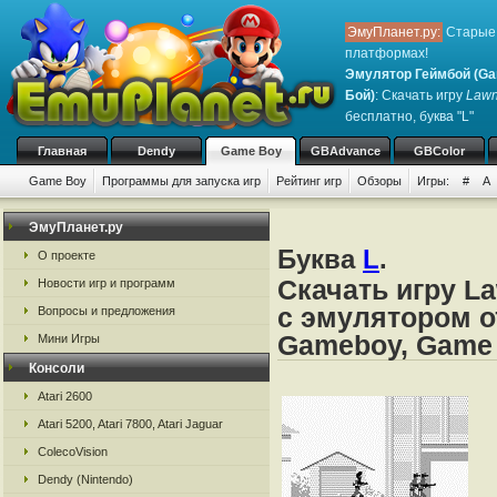
ЭмуПланет.ру:
Старые 
платформах!
Эмулятор Геймбой (Ga
Бой)
: Скачать игру
Lawn
бесплатно, буква "L"
Главная
Dendy
Game Boy
GBAdvance
GBColor
Game Boy
Программы для запуска игр
Рейтинг игр
Обзоры
Игры:
#
A
ЭмуПланет.ру
Буква
L
.
О проекте
Скачать игру L
Новости игр и программ
с эмулятором о
Вопросы и предложения
Gameboy, Game
Мини Игры
Консоли
Atari 2600
Atari 5200, Atari 7800, Atari Jaguar
ColecoVision
Dendy (Nintendo)