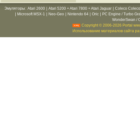
Эмуляторы
:
Atari 2600
|
Atari 5200 + Atari 7800 + Atari Jaguar
|
Coleco Coleco
|
Microsoft MSX-1
|
Neo-Geo
|
Nintendo 64
|
Oric
|
PC Engine / Turbo Gr
WonderSwan / C
Copyright © 2006-2026 Portal www
Использование материалов сайта раз