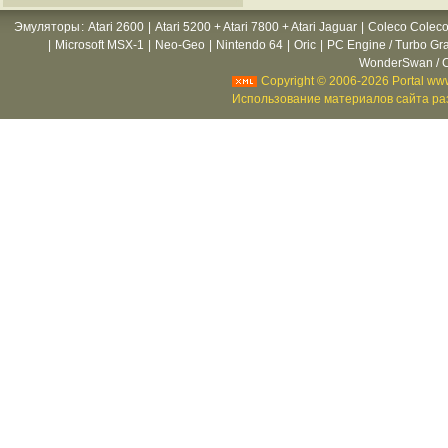
Эмуляторы
:
Atari 2600
|
Atari 5200 + Atari 7800 + Atari Jaguar
|
Coleco Coleco
|
Microsoft MSX-1
|
Neo-Geo
|
Nintendo 64
|
Oric
|
PC Engine / Turbo Gr
WonderSwan / C
Copyright © 2006-2026 Portal www
Использование материалов сайта раз