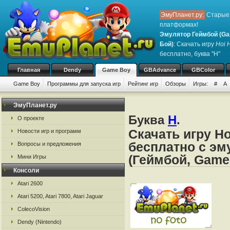
ЭмуПланет.ру:
Старые 
платформах!
Эмулятор Геймбой (Ga
Бой)
: Скачать игру
Hoi 
бесплатно, буква "H"
Главная
Dendy
Game Boy
GBAdvance
GBColor
Game Boy
Программы для запуска игр
Рейтинг игр
Обзоры
Игры:
#
A
ЭмуПланет.ру
Буква
H
.
О проекте
Скачать игру H
Новости игр и программ
бесплатно с эм
Вопросы и предложения
(Геймбой, Game
Мини Игры
Консоли
Atari 2600
Atari 5200, Atari 7800, Atari Jaguar
ColecoVision
Dendy (Nintendo)