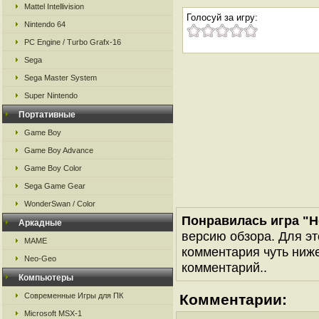
Mattel Intellivision
Голосуй за игру:
Nintendo 64
PC Engine / Turbo Grafx-16
Sega
Sega Master System
Super Nintendo
Портативные
Game Boy
Game Boy Advance
Game Boy Color
Sega Game Gear
WonderSwan / Color
Понравилась игра "H
Аркадные
версию обзора. Для эт
MAME
комментария чуть ниже 
Neo-Geo
комментарий..
Компьютеры
Современные Игры для ПК
Комментарии:
Microsoft MSX-1