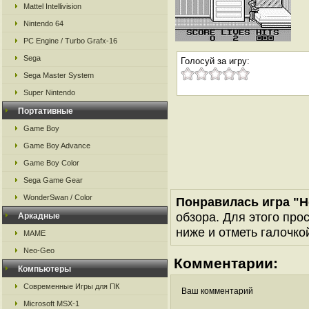
Mattel Intellivision
Nintendo 64
PC Engine / Turbo Grafx-16
Sega
Голосуй за игру:
Sega Master System
Super Nintendo
Портативные
Game Boy
Game Boy Advance
Game Boy Color
Sega Game Gear
WonderSwan / Color
Понравилась игра "H
обзора. Для этого про
Аркадные
ниже и отметь галочкой
MAME
Neo-Geo
Комментарии:
Компьютеры
Современные Игры для ПК
Ваш комментарий
Microsoft MSX-1