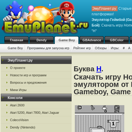
ЭмуПланет.ру:
Старые 
платформах!
Эмулятор Геймбой (Ga
Бой)
: Скачать игру
Home
"H"
Главная
Dendy
Game Boy
GBAdvance
GBColor
Game Boy
Программы для запуска игр
Рейтинг игр
Обзоры
Игры:
#
A
ЭмуПланет.ру
Буква
H
.
О проекте
Скачать игру H
Новости игр и программ
эмулятором от 
Вопросы и предложения
Gameboy, Game
Мини Игры
Консоли
Atari 2600
Atari 5200, Atari 7800, Atari Jaguar
ColecoVision
Dendy (Nintendo)