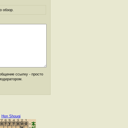
о обзор.
общение ссылку - просто
модератором.
Hon Shougi