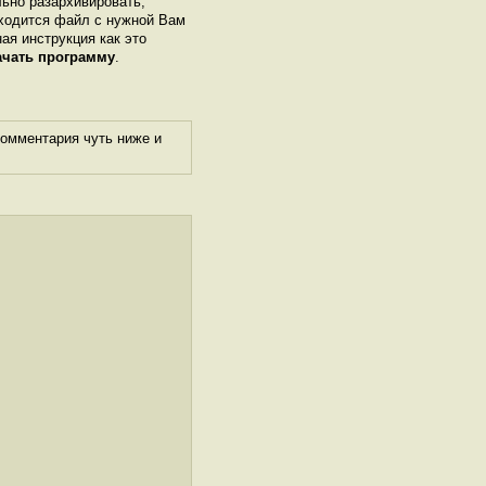
льно разархивировать,
аходится файл с нужной Вам
ная инструкция как это
ачать программу
.
комментария чуть ниже и