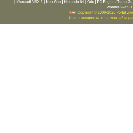
|
Microsoft MSX-1
|
Neo-Geo
|
Nintendo 64
|
Oric
|
PC Engine / Turbo Gr
WonderSwan / C
Copyright © 2006-2026 Portal www
Использование материалов сайта раз