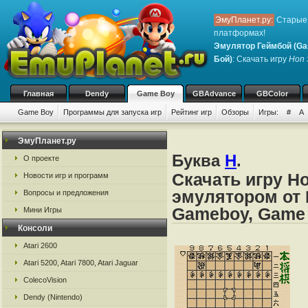
ЭмуПланет.ру:
Старые 
платформах!
Эмулятор Геймбой (Ga
Бой)
: Скачать игру
Hon 
Главная
Dendy
Game Boy
GBAdvance
GBColor
Game Boy
Программы для запуска игр
Рейтинг игр
Обзоры
Игры:
#
A
ЭмуПланет.ру
Буква
H
.
О проекте
Скачать игру H
Новости игр и программ
эмулятором от 
Вопросы и предложения
Gameboy, Game
Мини Игры
Консоли
Atari 2600
Atari 5200, Atari 7800, Atari Jaguar
ColecoVision
Dendy (Nintendo)