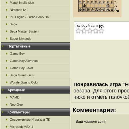
Mattel Intellivision
Nintendo 64
PC Engine / Turbo Grafx-16
Sega
Голосуй за игру:
Sega Master System
Super Nintendo
Портативные
Game Boy
Game Boy Advance
Game Boy Color
Sega Game Gear
WonderSwan / Color
Понравилась игра "H
обзора. Для этого про
Аркадные
ниже и отметь галочкой
MAME
Neo-Geo
Комментарии:
Компьютеры
Современные Игры для ПК
Ваш комментарий
Microsoft MSX-1