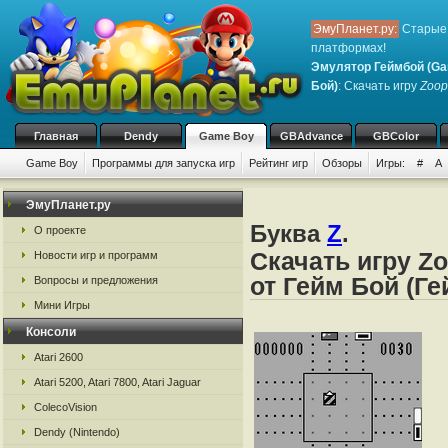
ЭмуПланет.ру:
Старые 
платформах!
Эмулятор Геймбой (Ga
Бой)
: Скачать игру
Zoop
Главная
Dendy
Game Boy
GBAdvance
GBColor
Game Boy
Программы для запуска игр
Рейтинг игр
Обзоры
Игры:
#
A
ЭмуПланет.ру
Буква
Z
.
О проекте
Скачать игру Z
Новости игр и программ
от Гейм Бой (Г
Вопросы и предложения
Мини Игры
Консоли
Atari 2600
Atari 5200, Atari 7800, Atari Jaguar
ColecoVision
Dendy (Nintendo)