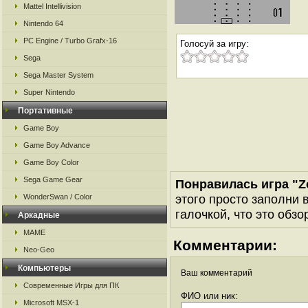
Mattel Intellivision
Nintendo 64
PC Engine / Turbo Grafx-16
Голосуй за игру:
Sega
Sega Master System
Super Nintendo
Портативные
Game Boy
Game Boy Advance
Game Boy Color
Sega Game Gear
Понравилась игра "Z
этого просто заполни 
WonderSwan / Color
галочкой, что это обзо
Аркадные
MAME
Комментарии:
Neo-Geo
Компьютеры
Ваш комментарий
Современные Игры для ПК
ФИО или ник:
Microsoft MSX-1