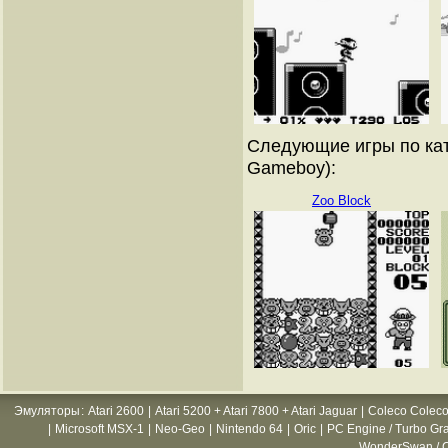
Следующие игры по кат
Gameboy):
Zoo Block
Эмуляторы
:
Atari 2600
|
Atari 5200 + Atari 7800 + Atari Jaguar
|
Coleco Coleco
|
Microsoft MSX-1
|
Neo-Geo
|
Nintendo 64
|
Oric
|
PC Engine / Turbo Gr
WonderSwan / C