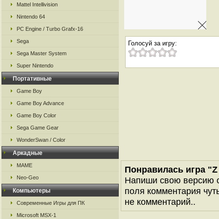
Mattel Intellivision
Nintendo 64
PC Engine / Turbo Grafx-16
Sega
Голосуй за игру:
Sega Master System
Super Nintendo
Портативные
Game Boy
Game Boy Advance
Game Boy Color
Sega Game Gear
WonderSwan / Color
Аркадные
MAME
Понравилась игра "Z K
Neo-Geo
Напиши свою версию о
поля комментария чуть 
Компьютеры
не комментарий..
Современные Игры для ПК
Microsoft MSX-1