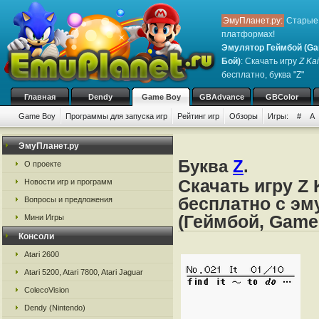
ЭмуПланет.ру:
Старые 
платформах!
Эмулятор Геймбой (Ga
Бой)
: Скачать игру
Z Kai
бесплатно, буква "Z"
Главная
Dendy
Game Boy
GBAdvance
GBColor
Game Boy
Программы для запуска игр
Рейтинг игр
Обзоры
Игры:
#
A
ЭмуПланет.ру
Буква
Z
.
О проекте
Скачать игру Z 
Новости игр и программ
бесплатно с эм
Вопросы и предложения
(Геймбой, Game
Мини Игры
Консоли
Atari 2600
Atari 5200, Atari 7800, Atari Jaguar
ColecoVision
Dendy (Nintendo)