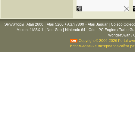
Эмуляторы
:
Atari 2600
|
Atari 5200 + Atari 7800 + Atari Jaguar
|
Coleco Coleco
|
Microsoft MSX-1
|
Neo-Geo
|
Nintendo 64
|
Oric
|
PC Engine / Turbo Gr
WonderSwan / C
Copyright © 2006-2026 Portal www
Использование материалов сайта раз