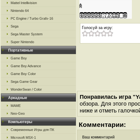
Mattel Intellivision
Nintendo 64
PC Engine / Turbo Grafx-16
Sega
Голосуй за игру:
Sega Master System
Super Nintendo
Портативные
Game Boy
Game Boy Advance
Game Boy Color
Sega Game Gear
WonderSwan / Color
Понравилась игра "
Аркадные
обзора. Для этого про
MAME
ниже и отметь галочкой
Neo-Geo
Компьютеры
Комментарии:
Современные Игры для ПК
Ваш комментарий
Microsoft MSX-1