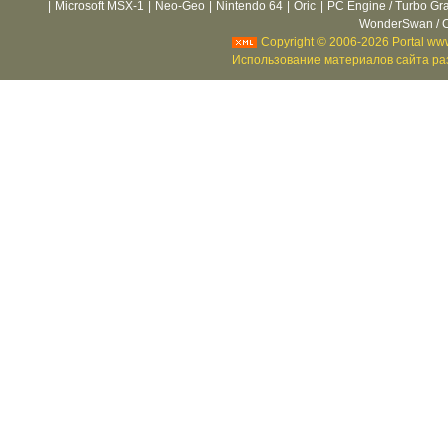
|
Microsoft MSX-1
|
Neo-Geo
|
Nintendo 64
|
Oric
|
PC Engine / Turbo Gr
WonderSwan / C
Copyright © 2006-2026 Portal www
Использование материалов сайта раз