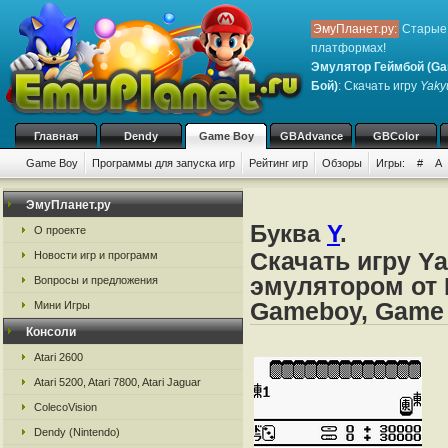
ЭмуПланет.ру:
Старые 
платформах!
Эмулятор Геймбой (Ga
Бой)
: Скачать игру
Yak
Главная
Dendy
Game Boy
GBAdvance
GBColor
Game Boy
Программы для запуска игр
Рейтинг игр
Обзоры
Игры:
#
A
ЭмуПланет.ру
Буква
Y
.
О проекте
Скачать игру Y
Новости игр и программ
эмулятором от 
Вопросы и предложения
Gameboy, Game
Мини Игры
Консоли
Atari 2600
Atari 5200, Atari 7800, Atari Jaguar
ColecoVision
Dendy (Nintendo)