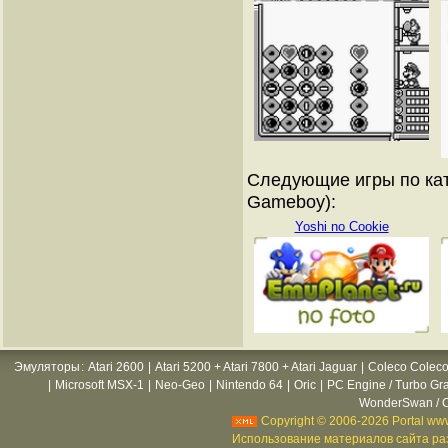
Следующие игры по кат
Gameboy):
Yoshi no Cookie
Эмуляторы
:
Atari 2600
|
Atari 5200 + Atari 7800 + Atari Jaguar
|
Coleco Coleco
|
Microsoft MSX-1
|
Neo-Geo
|
Nintendo 64
|
Oric
|
PC Engine / Turbo Gr
WonderSwan / C
Copyright © 2006-2026 Portal www
Использование материалов сайта раз