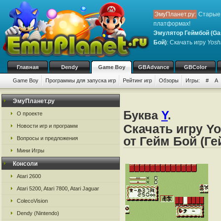
ЭмуПланет.ру:
Старые 
платформах!
Эмулятор Геймбой (Ga
Бой)
: Скачать игру
Yosh
Главная
Dendy
Game Boy
GBAdvance
GBColor
Game Boy
Программы для запуска игр
Рейтинг игр
Обзоры
Игры:
#
A
ЭмуПланет.ру
Буква
Y
.
О проекте
Скачать игру Y
Новости игр и программ
от Гейм Бой (Г
Вопросы и предложения
Мини Игры
Консоли
Atari 2600
Atari 5200, Atari 7800, Atari Jaguar
ColecoVision
Dendy (Nintendo)