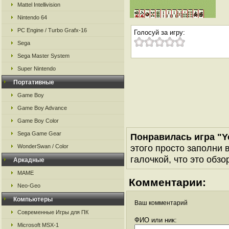
Mattel Intellivision
Nintendo 64
PC Engine / Turbo Grafx-16
Голосуй за игру:
Sega
Sega Master System
Super Nintendo
Портативные
Game Boy
Game Boy Advance
Game Boy Color
Sega Game Gear
Понравилась игра "Y
этого просто заполни 
WonderSwan / Color
галочкой, что это обзо
Аркадные
MAME
Комментарии:
Neo-Geo
Компьютеры
Ваш комментарий
Современные Игры для ПК
ФИО или ник:
Microsoft MSX-1