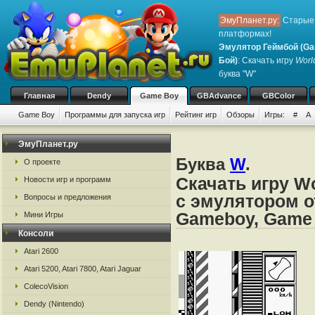
ЭмуПланет.ру:
Старые 
платформах!
Эмулятор Геймбой (Ga
Бой)
: Скачать игру
World
буква "W"
Главная
Dendy
Game Boy
GBAdvance
GBColor
Game Boy
Программы для запуска игр
Рейтинг игр
Обзоры
Игры:
#
A
ЭмуПланет.ру
Буква
W
.
О проекте
Скачать игру Wo
Новости игр и программ
с эмулятором о
Вопросы и предложения
Gameboy, Game
Мини Игры
Консоли
Atari 2600
Atari 5200, Atari 7800, Atari Jaguar
ColecoVision
Dendy (Nintendo)