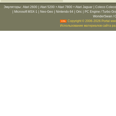
Эмуляторы
:
Atari 2600
|
Atari 5200 + Atari 7800 + Atari Jaguar
|
Coleco Coleco
|
Microsoft MSX-1
|
Neo-Geo
|
Nintendo 64
|
Oric
|
PC Engine / Turbo Gr
WonderSwan / C
Copyright © 2006-2026 Portal www
Использование материалов сайта раз