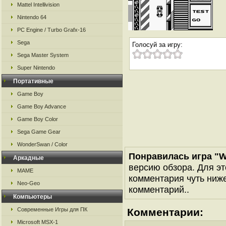
Mattel Intellivision
Nintendo 64
PC Engine / Turbo Grafx-16
Sega
Голосуй за игру:
Sega Master System
Super Nintendo
Портативные
Game Boy
Game Boy Advance
Game Boy Color
Sega Game Gear
WonderSwan / Color
Понравилась игра "Wo
Аркадные
версию обзора. Для эт
MAME
комментария чуть ниже 
Neo-Geo
комментарий..
Компьютеры
Современные Игры для ПК
Комментарии:
Microsoft MSX-1