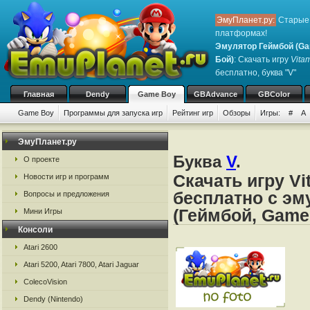
ЭмуПланет.ру:
Старые 
платформах!
Эмулятор Геймбой (Ga
Бой)
: Скачать игру
Vita
бесплатно, буква "V"
Главная
Dendy
Game Boy
GBAdvance
GBColor
Game Boy
Программы для запуска игр
Рейтинг игр
Обзоры
Игры:
#
A
ЭмуПланет.ру
Буква
V
.
О проекте
Скачать игру Vi
Новости игр и программ
бесплатно с эм
Вопросы и предложения
(Геймбой, Game
Мини Игры
Консоли
Atari 2600
Atari 5200, Atari 7800, Atari Jaguar
ColecoVision
Dendy (Nintendo)