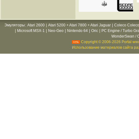
Эмуляторы
:
Atari 2600
|
Atari 5200 + Atari 7800 + Atari Jaguar
|
Coleco Coleco
|
Microsoft MSX-1
|
Neo-Geo
|
Nintendo 64
|
Oric
|
PC Engine / Turbo Gr
WonderSwan / C
Copyright © 2006-2026 Portal www
Использование материалов сайта раз