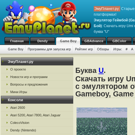
ЭмуПланет.ру:
Старые 
платформах!
Эмулятор Геймбой (Ga
Бой)
: Скачать игру
Umi 
буква "U"
Главная
Dendy
Game Boy
GBAdvance
GBColor
Game Boy
Программы для запуска игр
Рейтинг игр
Обзоры
Игры:
#
A
ЭмуПланет.ру
Буква
U
.
О проекте
Скачать игру Um
Новости игр и программ
с эмулятором о
Вопросы и предложения
Gameboy, Game
Мини Игры
Консоли
Atari 2600
Atari 5200, Atari 7800, Atari Jaguar
ColecoVision
Dendy (Nintendo)