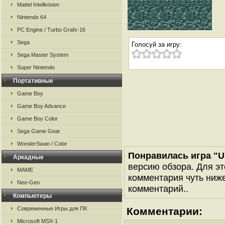
Mattel Intellivision
Nintendo 64
PC Engine / Turbo Grafx-16
Sega
Голосуй за игру:
Sega Master System
Super Nintendo
Портативные
Game Boy
Game Boy Advance
Game Boy Color
Sega Game Gear
WonderSwan / Color
Понравилась игра "Um
Аркадные
версию обзора. Для эт
MAME
комментария чуть ниже 
Neo-Geo
комментарий..
Компьютеры
Современные Игры для ПК
Комментарии:
Microsoft MSX-1