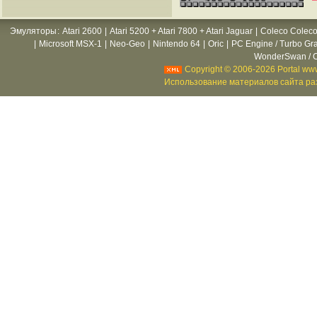
Эмуляторы
:
Atari 2600
|
Atari 5200 + Atari 7800 + Atari Jaguar
|
Coleco Coleco
|
Microsoft MSX-1
|
Neo-Geo
|
Nintendo 64
|
Oric
|
PC Engine / Turbo Gr
WonderSwan / C
Copyright © 2006-2026 Portal www
Использование материалов сайта раз