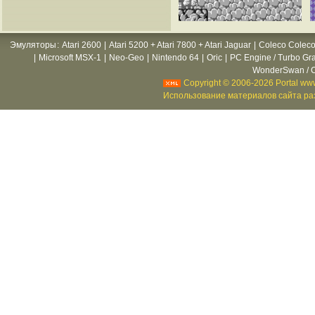
Эмуляторы
:
Atari 2600
|
Atari 5200 + Atari 7800 + Atari Jaguar
|
Coleco Coleco
|
Microsoft MSX-1
|
Neo-Geo
|
Nintendo 64
|
Oric
|
PC Engine / Turbo Gr
WonderSwan / C
Copyright © 2006-2026 Portal www
Использование материалов сайта раз