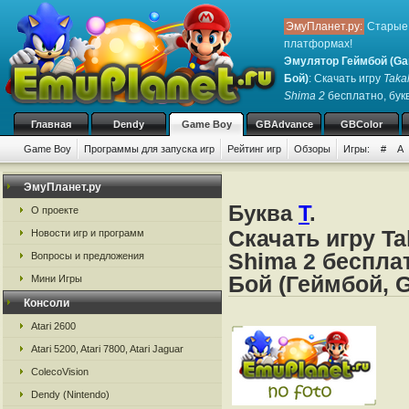
ЭмуПланет.ру:
Старые 
платформах!
Эмулятор Геймбой (Ga
Бой)
: Скачать игру
Taka
Shima 2
бесплатно, букв
Главная
Dendy
Game Boy
GBAdvance
GBColor
Game Boy
Программы для запуска игр
Рейтинг игр
Обзоры
Игры:
#
A
ЭмуПланет.ру
Буква
T
.
О проекте
Скачать игру Ta
Новости игр и программ
Shima 2 беспла
Вопросы и предложения
Бой (Геймбой, 
Мини Игры
Консоли
Atari 2600
Atari 5200, Atari 7800, Atari Jaguar
ColecoVision
Dendy (Nintendo)