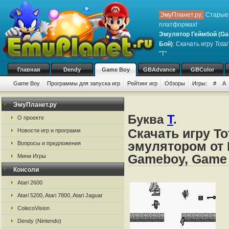
ЭмуПланет.ру:
Старые 
платформах!
Эмулятор Геймбой (Ga
Бой)
: Скачать игру
Tota
"T"
Главная
Dendy
Game Boy
GBAdvance
GBColor
Game Boy
Программы для запуска игр
Рейтинг игр
Обзоры
Игры:
#
A
ЭмуПланет.ру
Буква
T
.
О проекте
Скачать игру To
Новости игр и программ
эмулятором от 
Вопросы и предложения
Gameboy, Game
Мини Игры
Консоли
Atari 2600
Atari 5200, Atari 7800, Atari Jaguar
ColecoVision
Dendy (Nintendo)