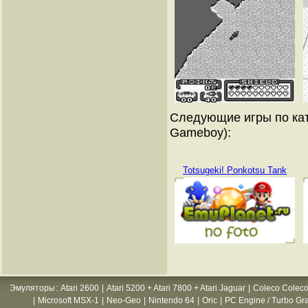
Следующие игры по кат
Gameboy):
Totsugeki! Ponkotsu Tank
Эмуляторы
:
Atari 2600
|
Atari 5200 + Atari 7800 + Atari Jaguar
|
Coleco Coleco
|
Microsoft MSX-1
|
Neo-Geo
|
Nintendo 64
|
Oric
|
PC Engine / Turbo Gr