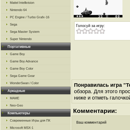
Mattel Intellivision
Nintendo 64
PC Engine / Turbo Grafx-16
Sega
Голосуй за игру:
Sega Master System
Super Nintendo
Портативные
Game Boy
Game Boy Advance
Game Boy Color
Sega Game Gear
WonderSwan / Color
Понравилась игра "To
обзора. Для этого про
Аркадные
ниже и отметь галочкой
MAME
Neo-Geo
Комментарии:
Компьютеры
Современные Игры для ПК
Ваш комментарий
Microsoft MSX-1