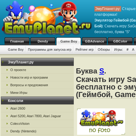
ЭмуПланет.ру:
Старые 
платформах!
Эмулятор Геймбой (Ga
Бой)
: Скачать игру
SaGa
бесплатно, буква "S"
Главная
Dendy
Game Boy
GBAdvance
GBColor
Game Boy
Программы для запуска игр
Рейтинг игр
Обзоры
Игры:
#
A
ЭмуПланет.ру
Буква
S
.
О проекте
Скачать игру S
Новости игр и программ
бесплатно с эм
Вопросы и предложения
(Геймбой, Game
Мини Игры
Консоли
Atari 2600
Atari 5200, Atari 7800, Atari Jaguar
ColecoVision
Dendy (Nintendo)