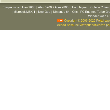
Эмуляторы
:
Atari 2600
|
Atari 5200 + Atari 7800 + Atari Jaguar
|
Coleco Coleco
|
Microsoft MSX-1
|
Neo-Geo
|
Nintendo 64
|
Oric
|
PC Engine / Turbo Gr
WonderSwan / C
Copyright © 2006-2026 Portal www
Использование материалов сайта раз