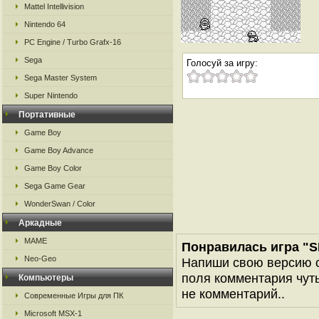
Mattel Intellivision
Nintendo 64
PC Engine / Turbo Grafx-16
Sega
Голосуй за игру:
Sega Master System
Super Nintendo
Портативные
Game Boy
Game Boy Advance
Game Boy Color
Sega Game Gear
WonderSwan / Color
Аркадные
MAME
Понравилась игра "S
Neo-Geo
Напиши свою версию о
поля комментария чуть 
Компьютеры
не комментарий..
Современные Игры для ПК
Microsoft MSX-1