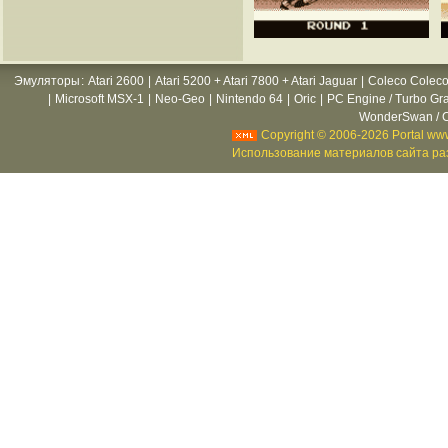
Эмуляторы
:
Atari 2600
|
Atari 5200 + Atari 7800 + Atari Jaguar
|
Coleco Coleco
|
Microsoft MSX-1
|
Neo-Geo
|
Nintendo 64
|
Oric
|
PC Engine / Turbo Gr
WonderSwan / C
Copyright © 2006-2026 Portal www
Использование материалов сайта раз