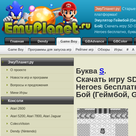
ЭмуПланет.ру:
Старые 
платформах!
Эмулятор Геймбой (Ga
Бой)
: Скачать игру
SD G
Heroes
бесплатно, буква
Главная
Dendy
Game Boy
GBAdvance
GBColor
Game Boy
Программы для запуска игр
Рейтинг игр
Обзоры
Игры:
#
A
ЭмуПланет.ру
Буква
S
.
О проекте
Скачать игру S
Новости игр и программ
Heroes бесплат
Вопросы и предложения
Бой (Геймбой, 
Мини Игры
Консоли
Atari 2600
Atari 5200, Atari 7800, Atari Jaguar
ColecoVision
Dendy (Nintendo)