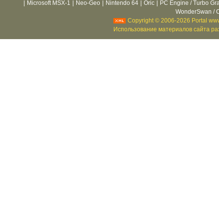
|
Microsoft MSX-1
|
Neo-Geo
|
Nintendo 64
|
Oric
|
PC Engine / Turbo Gr
WonderSwan / C
Copyright © 2006-2026 Portal www
Использование материалов сайта раз