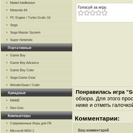
Mattel Intellivision
Голосуй за игру:
Nintendo 64
PC Engine / Turbo Grafx-16
Sega
Sega Master System
Super Nintendo
Портативные
Game Boy
Game Boy Advance
Game Boy Color
Sega Game Gear
WonderSwan / Color
Понравилась игра "S
Аркадные
обзора. Для этого про
MAME
ниже и отметь галочкой
Neo-Geo
Компьютеры
Комментарии:
Современные Игры для ПК
Ваш комментарий
Microsoft MSX-1