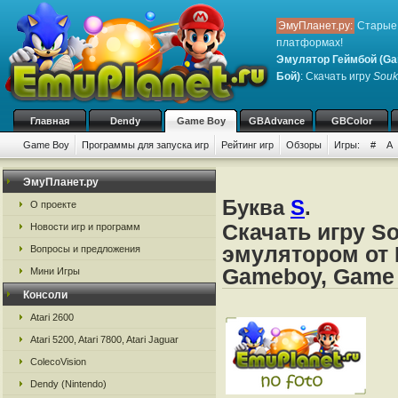
ЭмуПланет.ру:
Старые 
платформах!
Эмулятор Геймбой (Ga
Бой)
: Скачать игру
Souk
Главная
Dendy
Game Boy
GBAdvance
GBColor
Game Boy
Программы для запуска игр
Рейтинг игр
Обзоры
Игры:
#
A
ЭмуПланет.ру
Буква
S
.
О проекте
Скачать игру S
Новости игр и программ
эмулятором от 
Вопросы и предложения
Gameboy, Game
Мини Игры
Консоли
Atari 2600
Atari 5200, Atari 7800, Atari Jaguar
ColecoVision
Dendy (Nintendo)