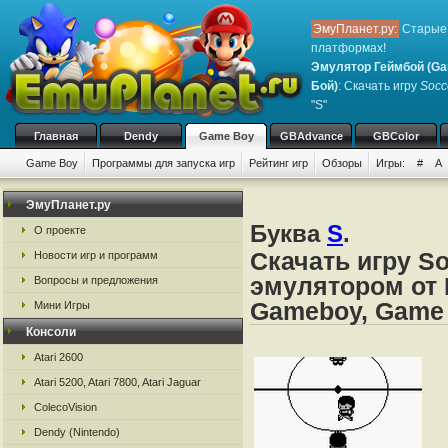
ЭмуПланет.ру:
Старые 
платформах!
Эмулятор Геймбой (Ga
Бой)
: Скачать игру
Socc
"S"
Главная
Dendy
Game Boy
GBAdvance
GBColor
Game Boy
Программы для запуска игр
Рейтинг игр
Обзоры
Игры:
#
A
ЭмуПланет.ру
Буква
S
.
О проекте
Скачать игру So
Новости игр и программ
эмулятором от 
Вопросы и предложения
Gameboy, Game
Мини Игры
Консоли
Atari 2600
Atari 5200, Atari 7800, Atari Jaguar
ColecoVision
Dendy (Nintendo)