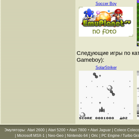
Soccer Boy
Следующие игры по кат
Gameboy):
SolarStriker
Эмуляторы
:
Atari 2600
|
Atari 5200 + Atari 7800 + Atari Jaguar
|
Coleco Coleco
|
Microsoft MSX-1
|
Neo-Geo
|
Nintendo 64
|
Oric
|
PC Engine / Turbo Gr