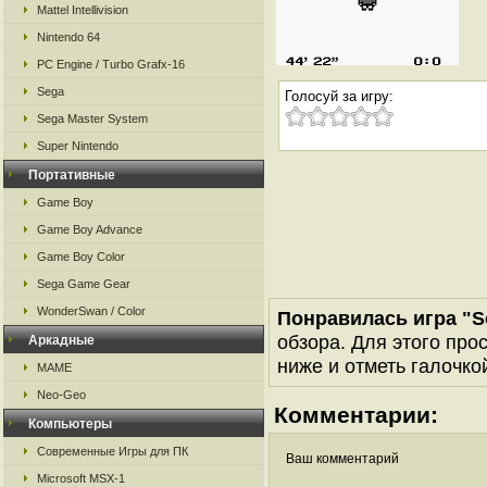
Mattel Intellivision
Nintendo 64
PC Engine / Turbo Grafx-16
Sega
Голосуй за игру:
Sega Master System
Super Nintendo
Портативные
Game Boy
Game Boy Advance
Game Boy Color
Sega Game Gear
WonderSwan / Color
Понравилась игра "S
обзора. Для этого про
Аркадные
ниже и отметь галочкой
MAME
Neo-Geo
Комментарии:
Компьютеры
Современные Игры для ПК
Ваш комментарий
Microsoft MSX-1