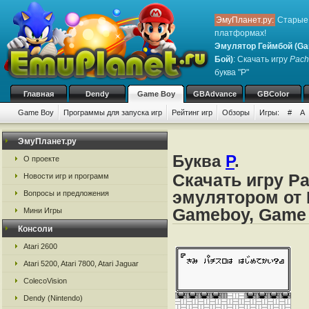
ЭмуПланет.ру:
Старые 
платформах!
Эмулятор Геймбой (Ga
Бой)
: Скачать игру
Pachi
буква "P"
Главная
Dendy
Game Boy
GBAdvance
GBColor
Game Boy
Программы для запуска игр
Рейтинг игр
Обзоры
Игры:
#
A
ЭмуПланет.ру
Буква
P
.
О проекте
Скачать игру Pa
Новости игр и программ
эмулятором от 
Вопросы и предложения
Gameboy, Game
Мини Игры
Консоли
Atari 2600
Atari 5200, Atari 7800, Atari Jaguar
ColecoVision
Dendy (Nintendo)