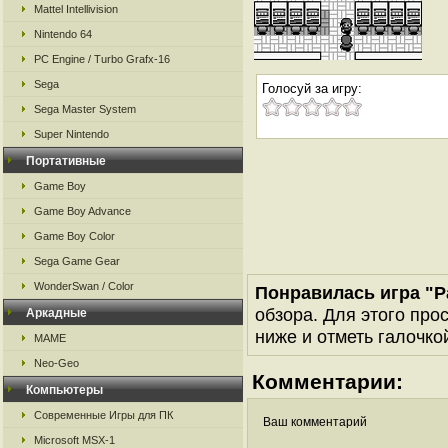
Mattel Intellivision
Nintendo 64
PC Engine / Turbo Grafx-16
Sega
Голосуй за игру:
Sega Master System
Super Nintendo
Портативные
Game Boy
Game Boy Advance
Game Boy Color
Sega Game Gear
WonderSwan / Color
Понравилась игра "Pa
обзора. Для этого про
Аркадные
ниже и отметь галочкой
MAME
Neo-Geo
Комментарии:
Компьютеры
Современные Игры для ПК
Ваш комментарий
Microsoft MSX-1