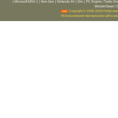
|
Microsoft MSX-1
|
Neo-Geo
|
Nintendo 64
|
Oric
|
PC Engine / Turbo Gr
WonderSwan / C
Copyright © 2006-2026 Portal www
Использование материалов сайта раз