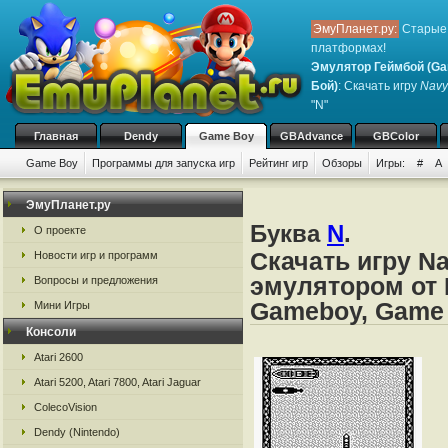
ЭмуПланет.ру:
Старые 
платформах!
Эмулятор Геймбой (Ga
Бой)
: Скачать игру
Navy
"N"
Главная
Dendy
Game Boy
GBAdvance
GBColor
Game Boy
Программы для запуска игр
Рейтинг игр
Обзоры
Игры:
#
A
ЭмуПланет.ру
Буква
N
.
О проекте
Скачать игру Na
Новости игр и программ
эмулятором от 
Вопросы и предложения
Gameboy, Game
Мини Игры
Консоли
Atari 2600
Atari 5200, Atari 7800, Atari Jaguar
ColecoVision
Dendy (Nintendo)