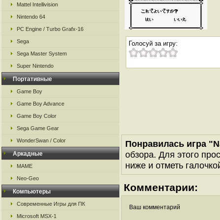
Mattel Intellivision
Nintendo 64
PC Engine / Turbo Grafx-16
Sega
Голосуй за игру:
Sega Master System
Super Nintendo
Портативные
Game Boy
Game Boy Advance
Game Boy Color
Sega Game Gear
WonderSwan / Color
Понравилась игра "N
обзора. Для этого про
Аркадные
ниже и отметь галочкой
MAME
Neo-Geo
Комментарии:
Компьютеры
Современные Игры для ПК
Ваш комментарий
Microsoft MSX-1