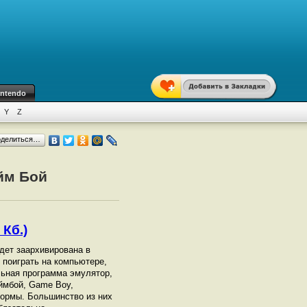
intendo
Y
Z
оделиться…
йм Бой
 Кб.)
удет заархивирована в
ы поиграть на компьютере,
ьная программа эмулятор,
ймбой, Game Boy,
ормы. Большинство из них