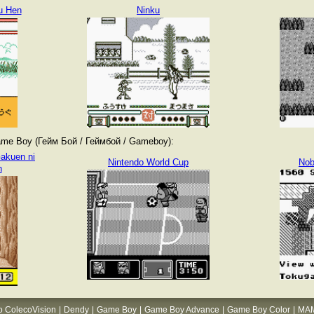
u Hen
Ninku
me Boy (Гейм Бой / Геймбой / Gameboy):
Gakuen ni
Nintendo World Cup
Nob
n
o ColecoVision
|
Dendy
|
Game Boy
|
Game Boy Advance
|
Game Boy Color
|
MA