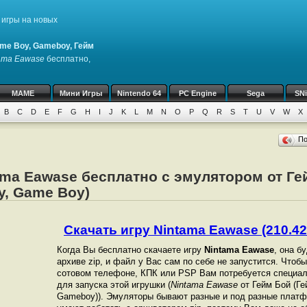
игры на новых
me Boy, Gameboy, Гейм
ama Eawase
бесплатно,
MAME
Мини Игры
Nintendo 64
PC Engine
Sega
SN
B
C
D
E
F
G
H
I
J
K
L
M
N
O
P
Q
R
S
T
U
V
W
X
П
ama Eawase бесплатно с эмулятором от Ге
y, Game Boy)
Скачать игру Nintama Eawase (210.42
Когда Вы бесплатно скачаете игру
Nintama Eawase
, она б
архиве zip, и файл у Вас сам по себе не запустится. Чтоб
сотовом телефоне, КПК или PSP Вам потребуется специал
для запуска этой игрушки (
Nintama Eawase
от Гейм Бой (Ге
Gameboy)). Эмуляторы бывают разные и под разные платф