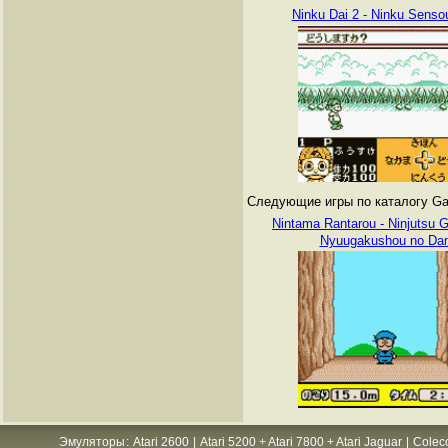
Ninku Dai 2 - Ninku Senso
Следующие игры по каталогу Ga
Nintama Rantarou - Ninjutsu 
Nyuugakushou no Da
Эмуляторы
:
Atari 2600
|
Atari 5200 + Atari 7800 + Atari Jaguar
|
Colec