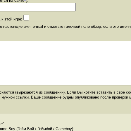
уется на сайте
):
 к этой игре:
 настоящие имя, e-mail и отметьте галочкой поле обзор, если это именн
каются (вырезаются из сообщений). Если Вы хотите вставить в свое со
с нужной ссылки. Ваше сообщение будем опубликовано после проверки 
se
"
me Boy (Гейм Бой / Геймбой / Gameboy):