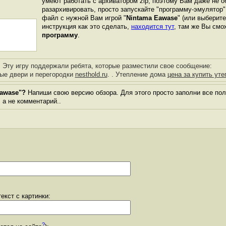
умеют работать с архиватором zip, поэтому Вам даже не о
разархивировать, просто запускайте "программу-эмулятор"
файл с нужной Вам игрой "
Nintama Eawase
" (или выберите
инструкция как это сделать,
находится тут
, там же Вы см
программу
.
Эту игру поддержали ребята, которые разместили свое сообщение:
ые двери и перегородки
nesthold.ru
. . Утепление дома
цена за купить ут
Eawase"?
Напиши свою версию обзора. Для этого просто заполни все пол
, а не комментарий..
екст с картинки:
?