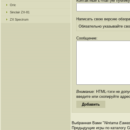
Контактный E-mail (не публик
Oric
Sinclair ZX-81
Написать свою версию обзора
ZX Spectrum
Обязательно указывайте свое
Сообщение:
Внимание:
HTML-тэги не допус
введите или скопируйте адре
Выбранная Вами "
Nintama Eawa
Предыдущие игры по каталогу Ga