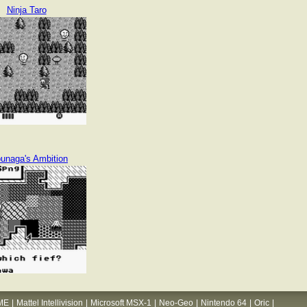
Ninja Taro
unaga's Ambition
ME
|
Mattel Intellivision
|
Microsoft MSX-1
|
Neo-Geo
|
Nintendo 64
|
Oric
|