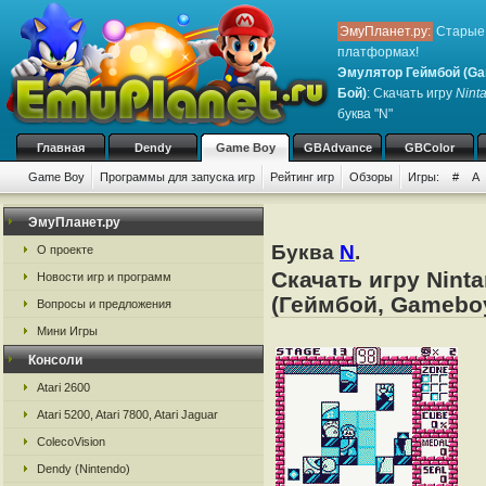
ЭмуПланет.ру:
Старые 
платформах!
Эмулятор Геймбой (Ga
Бой)
: Скачать игру
Nint
буква "N"
Главная
Dendy
Game Boy
GBAdvance
GBColor
Game Boy
Программы для запуска игр
Рейтинг игр
Обзоры
Игры:
#
A
ЭмуПланет.ру
Буква
N
.
О проекте
Скачать игру Nint
Новости игр и программ
(Геймбой, Gamebo
Вопросы и предложения
Мини Игры
Консоли
Atari 2600
Atari 5200, Atari 7800, Atari Jaguar
ColecoVision
Dendy (Nintendo)