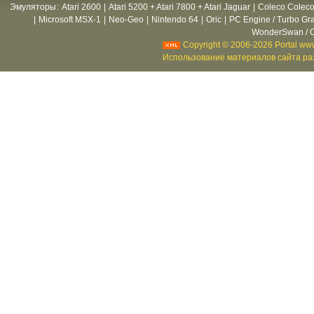
Эмуляторы
:
Atari 2600
|
Atari 5200 + Atari 7800 + Atari Jaguar
|
Coleco Coleco
|
Microsoft MSX-1
|
Neo-Geo
|
Nintendo 64
|
Oric
|
PC Engine / Turbo Gr
WonderSwan / C
Copyright © 2006-2026 Portal www
Использование материалов сайта раз