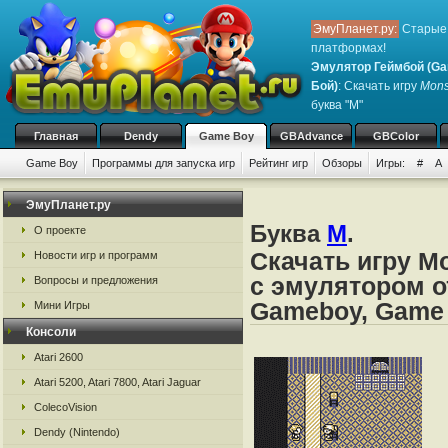
ЭмуПланет.ру:
Старые 
платформах!
Эмулятор Геймбой (Ga
Бой)
: Скачать игру
Mons
буква "M"
Главная
Dendy
Game Boy
GBAdvance
GBColor
Game Boy
Программы для запуска игр
Рейтинг игр
Обзоры
Игры:
#
A
ЭмуПланет.ру
Буква
M
.
О проекте
Скачать игру M
Новости игр и программ
с эмулятором о
Вопросы и предложения
Gameboy, Game
Мини Игры
Консоли
Atari 2600
Atari 5200, Atari 7800, Atari Jaguar
ColecoVision
Dendy (Nintendo)