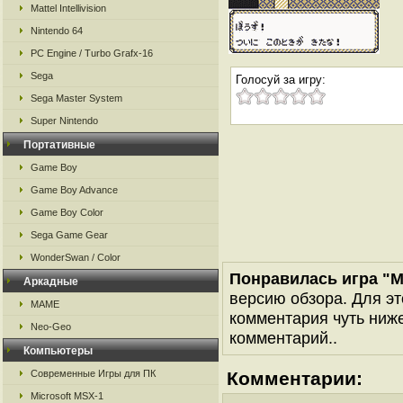
Mattel Intellivision
Nintendo 64
PC Engine / Turbo Grafx-16
Sega
Голосуй за игру:
Sega Master System
Super Nintendo
Портативные
Game Boy
Game Boy Advance
Game Boy Color
Sega Game Gear
WonderSwan / Color
Понравилась игра "M
Аркадные
версию обзора. Для эт
MAME
комментария чуть ниже 
Neo-Geo
комментарий..
Компьютеры
Современные Игры для ПК
Комментарии:
Microsoft MSX-1