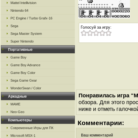
Mattel Intellivision
Nintendo 64
PC Engine / Turbo Grafx-16
Sega
Голосуй за игру:
Sega Master System
Super Nintendo
Портативные
Game Boy
Game Boy Advance
Game Boy Color
Sega Game Gear
WonderSwan / Color
Понравилась игра "M
Аркадные
обзора. Для этого про
MAME
ниже и отметь галочкой
Neo-Geo
Компьютеры
Комментарии:
Современные Игры для ПК
Ваш комментарий
Microsoft MSX-1