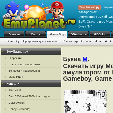
ЭмуПланет.ру:
Старые 
платформах!
Эмулятор Геймбой (Ga
Бой)
: Скачать игру
Merc
буква "M"
Главная
Dendy
Game Boy
GBAdvance
GBColor
Game Boy
Программы для запуска игр
Рейтинг игр
Обзоры
Игры:
#
A
ЭмуПланет.ру
Буква
M
.
О проекте
Скачать игру Me
Новости игр и программ
эмулятором от 
Вопросы и предложения
Gameboy, Game
Мини Игры
Консоли
Atari 2600
Atari 5200, Atari 7800, Atari Jaguar
ColecoVision
Dendy (Nintendo)