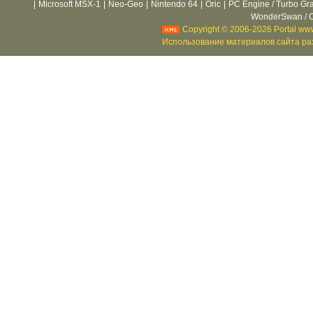
|
Microsoft MSX-1
|
Neo-Geo
|
Nintendo 64
|
Oric
|
PC Engine / Turbo Gr
WonderSwan / C
Copyright © 2006-2026 Portal www
Использование материалов сайта раз