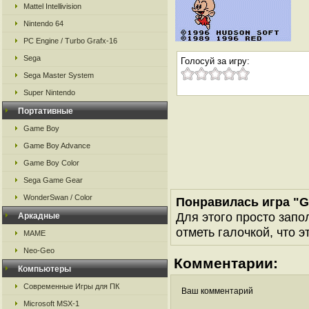
Mattel Intellivision
Nintendo 64
PC Engine / Turbo Grafx-16
Sega
Голосуй за игру:
Sega Master System
Super Nintendo
Портативные
Game Boy
Game Boy Advance
Game Boy Color
Sega Game Gear
WonderSwan / Color
Понравилась игра "G
Для этого просто запо
Аркадные
отметь галочкой, что э
MAME
Neo-Geo
Комментарии:
Компьютеры
Современные Игры для ПК
Ваш комментарий
Microsoft MSX-1