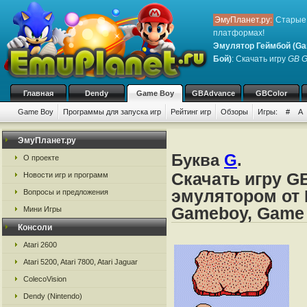
ЭмуПланет.ру:
Старые 
платформах!
Эмулятор Геймбой (Ga
Бой)
: Скачать игру
GB G
Главная
Dendy
Game Boy
GBAdvance
GBColor
Game Boy
Программы для запуска игр
Рейтинг игр
Обзоры
Игры:
#
A
ЭмуПланет.ру
Буква
G
.
О проекте
Скачать игру GB
Новости игр и программ
эмулятором от 
Вопросы и предложения
Gameboy, Game
Мини Игры
Консоли
Atari 2600
Atari 5200, Atari 7800, Atari Jaguar
ColecoVision
Dendy (Nintendo)