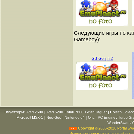
Следующие игры по кат
Gameboy):
GB Genjin 2
Эмуляторы
:
Atari 2600
|
Atari 5200 + Atari 7800 + Atari Jaguar
|
Coleco Coleco
|
Microsoft MSX-1
|
Neo-Geo
|
Nintendo 64
|
Oric
|
PC Engine / Turbo Gr
WonderSwan / C
Copyright © 2006-2026 Portal www
Использование материалов сайта раз