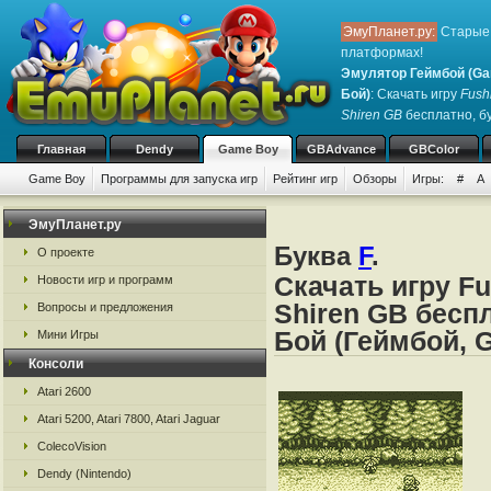
ЭмуПланет.ру:
Старые 
платформах!
Эмулятор Геймбой (Ga
Бой)
: Скачать игру
Fush
Shiren GB
бесплатно, бу
Главная
Dendy
Game Boy
GBAdvance
GBColor
Game Boy
Программы для запуска игр
Рейтинг игр
Обзоры
Игры:
#
A
ЭмуПланет.ру
Буква
F
.
О проекте
Скачать игру Fu
Новости игр и программ
Shiren GB бесп
Вопросы и предложения
Бой (Геймбой, 
Мини Игры
Консоли
Atari 2600
Atari 5200, Atari 7800, Atari Jaguar
ColecoVision
Dendy (Nintendo)