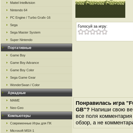
Mattel Intellivision
Nintendo 64
PC Engine / Turbo Grafx-16
Sega
Голосуй за игру:
Sega Master System
Super Nintendo
Портативные
Game Boy
Game Boy Advance
Game Boy Color
Sega Game Gear
WonderSwan / Color
Аркадные
MAME
Понравилась игра "Fu
Neo-Geo
GB"?
Напиши свою вер
все поля комментария 
Компьютеры
обзор, а не комментари
Современные Игры для ПК
Microsoft MSX-1