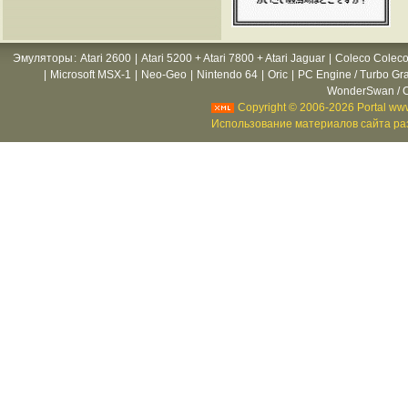
Эмуляторы
:
Atari 2600
|
Atari 5200 + Atari 7800 + Atari Jaguar
|
Coleco Coleco
|
Microsoft MSX-1
|
Neo-Geo
|
Nintendo 64
|
Oric
|
PC Engine / Turbo Gr
WonderSwan / C
Copyright © 2006-2026 Portal www
Использование материалов сайта раз