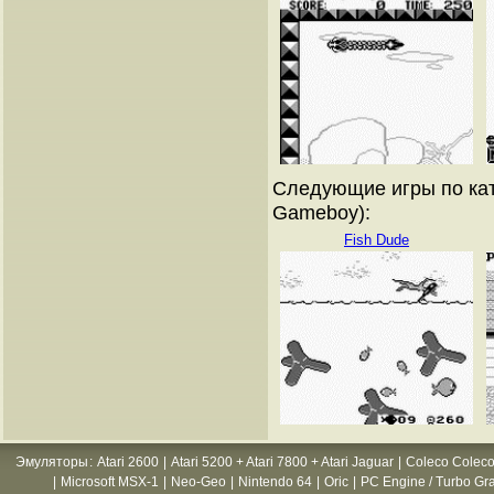
Следующие игры по кат
Gameboy):
Fish Dude
Эмуляторы
:
Atari 2600
|
Atari 5200 + Atari 7800 + Atari Jaguar
|
Coleco Coleco
|
Microsoft MSX-1
|
Neo-Geo
|
Nintendo 64
|
Oric
|
PC Engine / Turbo Gr