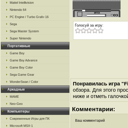
Mattel Intellivision
Nintendo 64
PC Engine / Turbo Grafx-16
Sega
Голосуй за игру:
Sega Master System
Super Nintendo
Портативные
Game Boy
Game Boy Advance
Game Boy Color
Sega Game Gear
WonderSwan / Color
Понравилась игра "Fi
обзора. Для этого про
Аркадные
ниже и отметь галочкой
MAME
Neo-Geo
Комментарии:
Компьютеры
Современные Игры для ПК
Ваш комментарий
Microsoft MSX-1