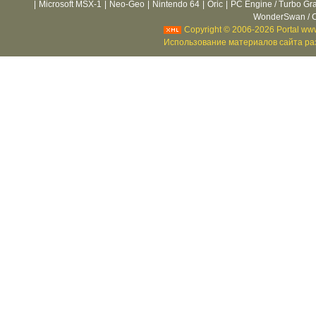
|
Microsoft MSX-1
|
Neo-Geo
|
Nintendo 64
|
Oric
|
PC Engine / Turbo Gr
WonderSwan / C
Copyright © 2006-2026 Portal www
Использование материалов сайта раз