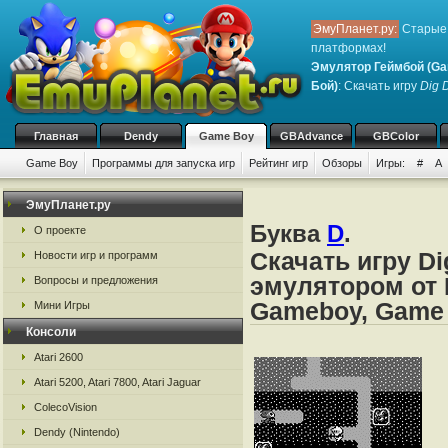
ЭмуПланет.ру:
Старые 
платформах!
Эмулятор Геймбой (Ga
Бой)
: Скачать игру
Dig 
Главная
Dendy
Game Boy
GBAdvance
GBColor
Game Boy
Программы для запуска игр
Рейтинг игр
Обзоры
Игры:
#
A
ЭмуПланет.ру
Буква
D
.
О проекте
Скачать игру Di
Новости игр и программ
эмулятором от 
Вопросы и предложения
Gameboy, Game
Мини Игры
Консоли
Atari 2600
Atari 5200, Atari 7800, Atari Jaguar
ColecoVision
Dendy (Nintendo)