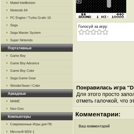
Mattel Intellivision
Nintendo 64
PC Engine / Turbo Grafx-16
Sega
Голосуй за игру:
Sega Master System
Super Nintendo
Портативные
Game Boy
Game Boy Advance
Game Boy Color
Sega Game Gear
WonderSwan / Color
Понравилась игра "D
Для этого просто запо
Аркадные
отметь галочкой, что э
MAME
Neo-Geo
Комментарии:
Компьютеры
Современные Игры для ПК
Ваш комментарий
Microsoft MSX-1