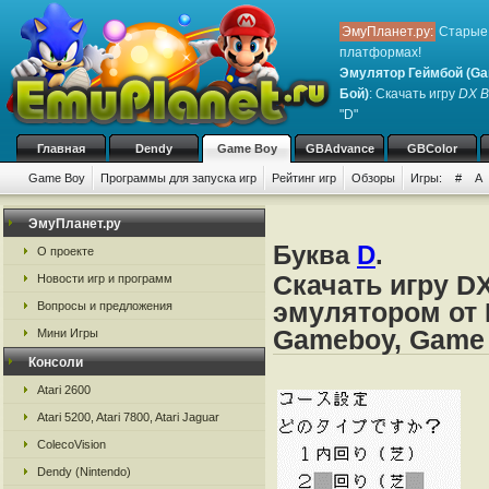
ЭмуПланет.ру:
Старые 
платформах!
Эмулятор Геймбой (Ga
Бой)
: Скачать игру
DX B
"D"
Главная
Dendy
Game Boy
GBAdvance
GBColor
Game Boy
Программы для запуска игр
Рейтинг игр
Обзоры
Игры:
#
A
ЭмуПланет.ру
Буква
D
.
О проекте
Скачать игру D
Новости игр и программ
эмулятором от 
Вопросы и предложения
Gameboy, Game
Мини Игры
Консоли
Atari 2600
Atari 5200, Atari 7800, Atari Jaguar
ColecoVision
Dendy (Nintendo)