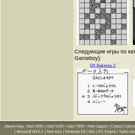
Следующие игры по кат
Gameboy):
DX Bakenou Z
Эмуляторы
:
Atari 2600
|
Atari 5200 + Atari 7800 + Atari Jaguar
|
Coleco Coleco
|
Microsoft MSX-1
|
Neo-Geo
|
Nintendo 64
|
Oric
|
PC Engine / Turbo Gr