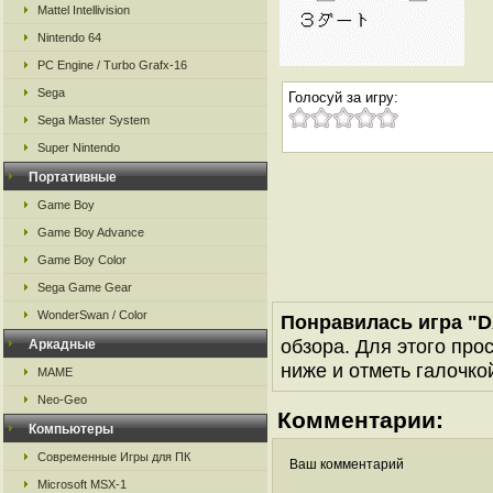
Mattel Intellivision
Nintendo 64
PC Engine / Turbo Grafx-16
Sega
Голосуй за игру:
Sega Master System
Super Nintendo
Портативные
Game Boy
Game Boy Advance
Game Boy Color
Sega Game Gear
WonderSwan / Color
Понравилась игра "
обзора. Для этого про
Аркадные
ниже и отметь галочкой
MAME
Neo-Geo
Комментарии:
Компьютеры
Современные Игры для ПК
Ваш комментарий
Microsoft MSX-1