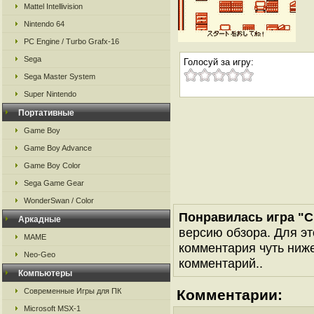
Mattel Intellivision
Nintendo 64
PC Engine / Turbo Grafx-16
Sega
Голосуй за игру:
Sega Master System
Super Nintendo
Портативные
Game Boy
Game Boy Advance
Game Boy Color
Sega Game Gear
WonderSwan / Color
Понравилась игра "C
Аркадные
версию обзора. Для эт
MAME
комментария чуть ниже 
Neo-Geo
комментарий..
Компьютеры
Современные Игры для ПК
Комментарии:
Microsoft MSX-1