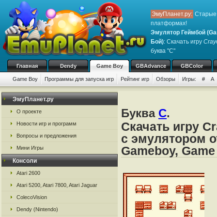
ЭмуПланет.ру:
Старые 
платформах!
Эмулятор Геймбой (Ga
Бой)
: Скачать игру
Cray
буква "C"
Главная
Dendy
Game Boy
GBAdvance
GBColor
Game Boy
Программы для запуска игр
Рейтинг игр
Обзоры
Игры:
#
A
ЭмуПланет.ру
Буква
C
.
О проекте
Скачать игру C
Новости игр и программ
с эмулятором о
Вопросы и предложения
Gameboy, Game
Мини Игры
Консоли
Atari 2600
Atari 5200, Atari 7800, Atari Jaguar
ColecoVision
Dendy (Nintendo)