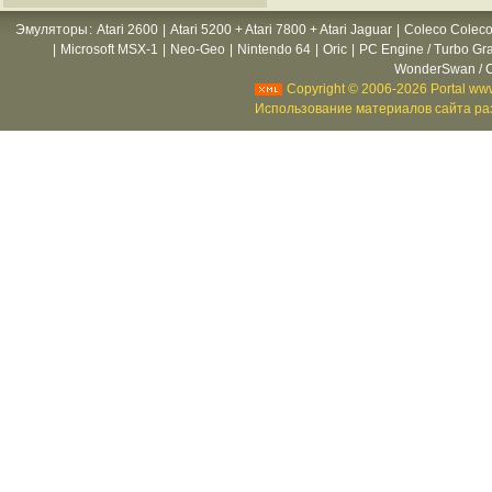
Эмуляторы
:
Atari 2600
|
Atari 5200 + Atari 7800 + Atari Jaguar
|
Coleco Coleco
|
Microsoft MSX-1
|
Neo-Geo
|
Nintendo 64
|
Oric
|
PC Engine / Turbo Gr
WonderSwan / C
Copyright © 2006-2026 Portal www
Использование материалов сайта раз