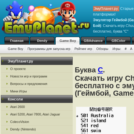
ЭмуПланет.ру:
Старые 
платформах!
Эмулятор Геймбой (Ga
Бой)
: Скачать игру
Chuu
бесплатно, буква "C"
Главная
Dendy
Game Boy
GBAdvance
GBColor
Game Boy
Программы для запуска игр
Рейтинг игр
Обзоры
Игры:
#
A
ЭмуПланет.ру
Буква
C
.
О проекте
Скачать игру C
Новости игр и программ
бесплатно с эм
Вопросы и предложения
(Геймбой, Game
Мини Игры
Консоли
Atari 2600
Atari 5200, Atari 7800, Atari Jaguar
ColecoVision
Dendy (Nintendo)