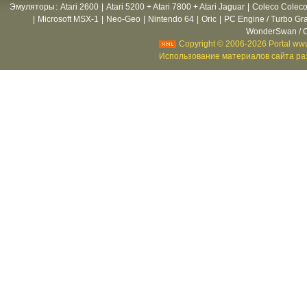
Эмуляторы
:
Atari 2600
|
Atari 5200 + Atari 7800 + Atari Jaguar
|
Coleco Coleco
|
Microsoft MSX-1
|
Neo-Geo
|
Nintendo 64
|
Oric
|
PC Engine / Turbo Gr
WonderSwan / C
Copyright © 2006-2026 Portal www
Использование материалов сайта раз