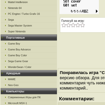
Mattel Intellivision
Nintendo 64
PC Engine / Turbo Grafx-16
Sega
Голосуй за игру:
Sega Master System
Super Nintendo
Портативные
Game Boy
Game Boy Advance
Game Boy Color
Sega Game Gear
WonderSwan / Color
Понравилась игра "C
Аркадные
версию обзора. Для эт
MAME
комментария чуть ниже 
Neo-Geo
комментарий..
Компьютеры
Современные Игры для ПК
Комментарии:
Microsoft MSX-1