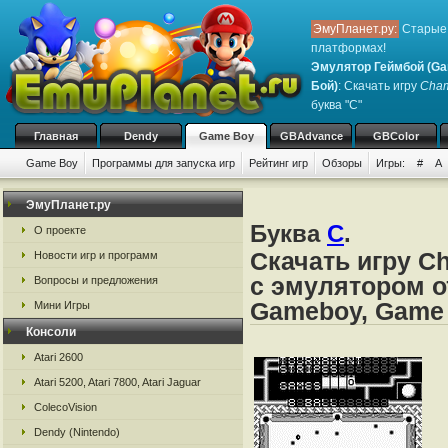
ЭмуПланет.ру:
Старые 
платформах!
Эмулятор Геймбой (Ga
Бой)
: Скачать игру
Cham
буква "C"
Главная
Dendy
Game Boy
GBAdvance
GBColor
Game Boy
Программы для запуска игр
Рейтинг игр
Обзоры
Игры:
#
A
ЭмуПланет.ру
Буква
C
.
О проекте
Скачать игру C
Новости игр и программ
с эмулятором о
Вопросы и предложения
Gameboy, Game
Мини Игры
Консоли
Atari 2600
Atari 5200, Atari 7800, Atari Jaguar
ColecoVision
Dendy (Nintendo)