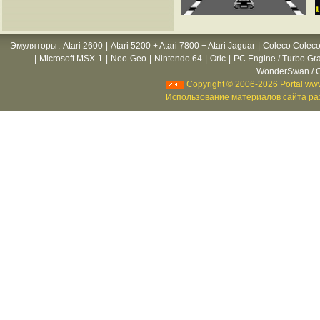
Эмуляторы
:
Atari 2600
|
Atari 5200 + Atari 7800 + Atari Jaguar
|
Coleco Coleco
|
Microsoft MSX-1
|
Neo-Geo
|
Nintendo 64
|
Oric
|
PC Engine / Turbo Gr
WonderSwan / C
Copyright © 2006-2026 Portal www
Использование материалов сайта раз