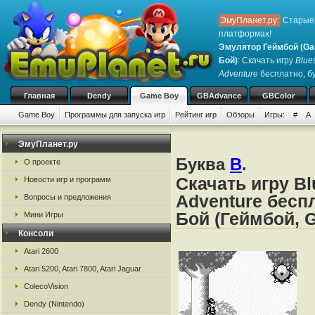
ЭмуПланет.ру:
Старые 
платформах!
Эмулятор Геймбой (Ga
Бой)
: Скачать игру
Blue
Adventure
бесплатно, бу
Главная
Dendy
Game Boy
GBAdvance
GBColor
Game Boy
Программы для запуска игр
Рейтинг игр
Обзоры
Игры:
#
A
ЭмуПланет.ру
Буква
B
.
О проекте
Скачать игру Bl
Новости игр и программ
Adventure бесп
Вопросы и предложения
Бой (Геймбой, 
Мини Игры
Консоли
Atari 2600
Atari 5200, Atari 7800, Atari Jaguar
ColecoVision
Dendy (Nintendo)