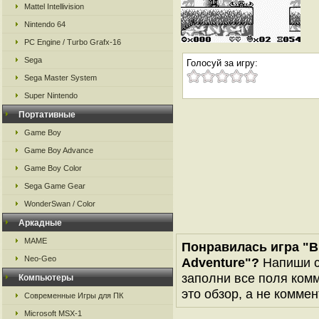
Mattel Intellivision
Nintendo 64
PC Engine / Turbo Grafx-16
Sega
Голосуй за игру:
Sega Master System
Super Nintendo
Портативные
Game Boy
Game Boy Advance
Game Boy Color
Sega Game Gear
WonderSwan / Color
Аркадные
MAME
Понравилась игра "Bl
Neo-Geo
Adventure"?
Напиши с
заполни все поля комм
Компьютеры
это обзор, а не коммен
Современные Игры для ПК
Microsoft MSX-1