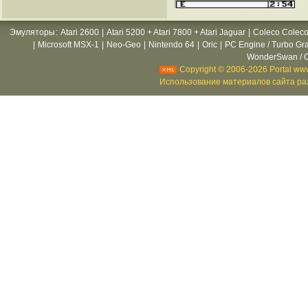
Эмуляторы
:
Atari 2600
|
Atari 5200 + Atari 7800 + Atari Jaguar
|
Coleco Coleco
|
Microsoft MSX-1
|
Neo-Geo
|
Nintendo 64
|
Oric
|
PC Engine / Turbo Gr
WonderSwan / C
Copyright © 2006-2026 Portal www
Использование материалов сайта раз