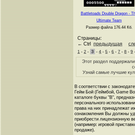
Battletoads Double Dragon - T
Ultimate Team
Размер файла 176.44 Кб.
Страницы:
← Ctrl
предыдущая
сл
1
-
2
-
3
-
4
-
5
-
6
-
7
-
8
-
9
Этот раздел поддержали 
с
Узнай самые лучшие кул
В соответствии с законодат
Гейм Бой (Геймбой, Game Bo
каталоге буквы "B", предна
персонального использовани
права на них принадлежат и
ознакомления Вы должны уд
приобрести лицензионную в
(например: игровой приставк
продаже).