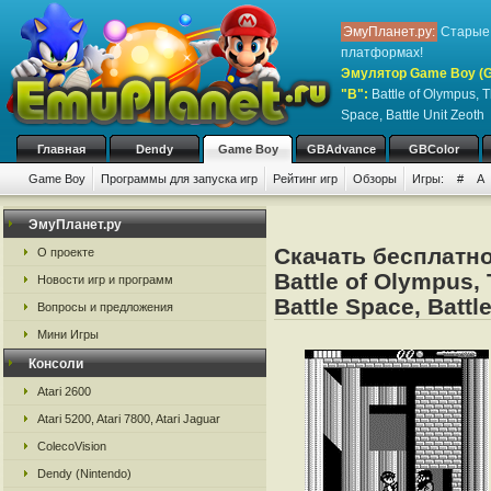
ЭмуПланет.ру:
Старые 
платформах!
Эмулятор Game Boy (G
"B":
Battle of Olympus, T
Space, Battle Unit Zeoth
Главная
Dendy
Game Boy
GBAdvance
GBColor
Game Boy
Программы для запуска игр
Рейтинг игр
Обзоры
Игры:
#
A
ЭмуПланет.ру
Скачать бесплатно
О проекте
Battle of Olympus, 
Новости игр и программ
Battle Space, Battl
Вопросы и предложения
Мини Игры
Консоли
Atari 2600
Atari 5200, Atari 7800, Atari Jaguar
ColecoVision
Dendy (Nintendo)