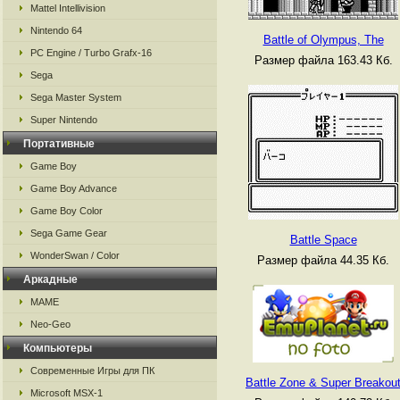
Mattel Intellivision
Nintendo 64
Battle of Olympus, The
PC Engine / Turbo Grafx-16
Размер файла 163.43 Кб.
Sega
Sega Master System
Super Nintendo
Портативные
Game Boy
Game Boy Advance
Game Boy Color
Sega Game Gear
Battle Space
WonderSwan / Color
Размер файла 44.35 Кб.
Аркадные
MAME
Neo-Geo
Компьютеры
Современные Игры для ПК
Battle Zone & Super Breakou
Microsoft MSX-1