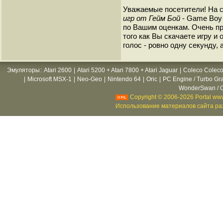
Уважаемые посетители! На 
игр от Гейм Бой
- Game Boy 
по Вашим оценкам. Очень пр
того как Вы скачаете игру и
голос - ровно одну секунду, 
Эмуляторы
:
Atari 2600
|
Atari 5200 + Atari 7800 + Atari Jaguar
|
Coleco Coleco
|
Microsoft MSX-1
|
Neo-Geo
|
Nintendo 64
|
Oric
|
PC Engine / Turbo Gr
WonderSwan / C
Copyright © 2006-2026 Portal www
Использование материалов сайта раз