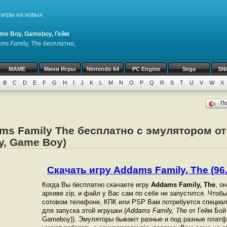
игры на новых
me Boy, Gameboy, Гейм
ms Family, The
бесплатно,
MAME
Мини Игры
Nintendo 64
PC Engine
Sega
SN
B
C
D
E
F
G
H
I
J
K
L
M
N
O
P
Q
R
S
T
U
V
W
X
П
ms Family The бесплатно с эмулятором от
y, Game Boy)
Скачать игру Addams Family, The (96.
Когда Вы бесплатно скачаете игру
Addams Family, The
, о
архиве zip, и файл у Вас сам по себе не запустится. Чтоб
сотовом телефоне, КПК или PSP Вам потребуется специал
для запуска этой игрушки (
Addams Family, The
от Гейм Бой
Gameboy)). Эмуляторы бывают разные и под разные платф