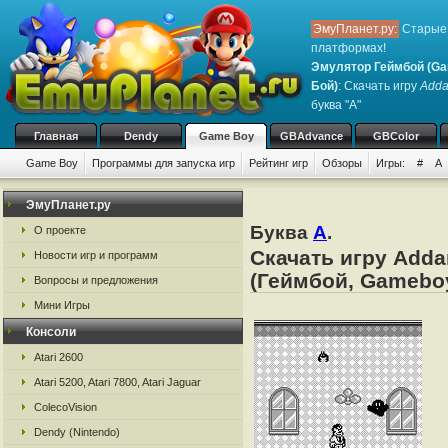
ЭмуПланет.ру:
Старые 
платформах!
Эмулятор Геймбой (Ga
Бой)
: Скачать игру
Adda
буква "A"
Главная
Dendy
Game Boy
GBAdvance
GBColor
Game Boy
Программы для запуска игр
Рейтинг игр
Обзоры
Игры:
#
A
ЭмуПланет.ру
Буква
A
.
О проекте
Скачать игру Adda
Новости игр и программ
(Геймбой, Gamebo
Вопросы и предложения
Мини Игры
Консоли
Atari 2600
Atari 5200, Atari 7800, Atari Jaguar
ColecoVision
Dendy (Nintendo)