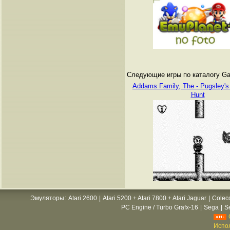
Следующие игры по каталогу Ga
Addams Family, The - Pugsley'
Hunt
Эмуляторы
:
Atari 2600
|
Atari 5200 + Atari 7800 + Atari Jaguar
|
Colec
PC Engine / Turbo Grafx-16
|
Sega
|
S
Испол