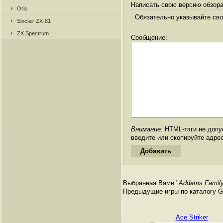
Написать свою версию обзора
Oric
Обязательно указывайте свое
Sinclair ZX-81
ZX Spectrum
Сообщение:
Внимание:
HTML-тэги не допус
введите или скопируйте адре
Выбранная Вами "
Addams Family
Предыдущие игры по каталогу Ga
Ace Striker