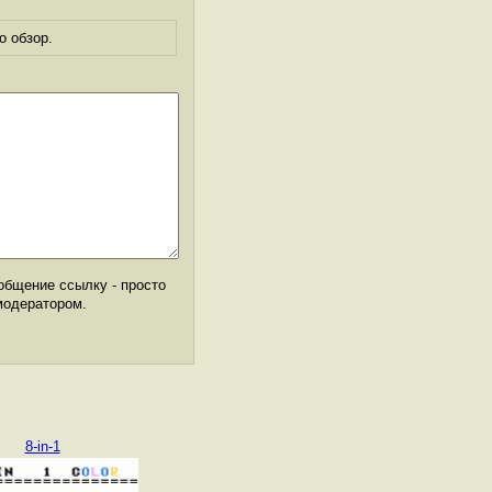
о обзор.
общение ссылку - просто
модератором.
8-in-1