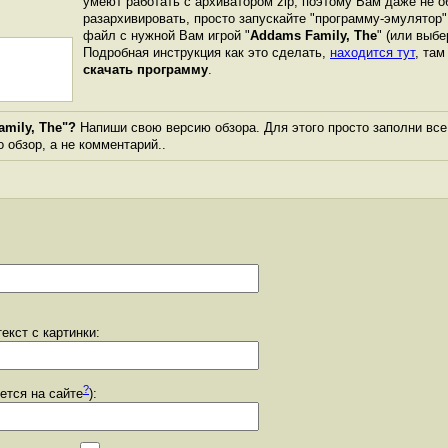
умеют работать с архиватором zip, поэтому Вам даже не о
разархивировать, просто запускайте "программу-эмулятор"
файл с нужной Вам игрой "
Addams Family, The
" (или выбе
Подробная инструкция как это сделать,
находится тут
, та
скачать программу
.
mily, The"?
Напиши свою версию обзора. Для этого просто заполни все
о обзор, а не комментарий..
екст с картинки:
?
уется на сайте
):