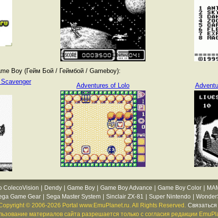
me Boy (Гейм Бой / Геймбой / Gameboy):
s Scavenger
Adventures of Lolo
Adventu
o ColecoVision
|
Dendy
|
Game Boy
|
Game Boy Advance
|
Game Boy Color
|
MA
ega Game Gear
|
Sega Master System
|
Sinclair ZX-81
|
Super Nintendo
|
WonderS
Copyright © 2006-2026 Portal www.EmuPlanet.ru. All Rights Reserved.
Связаться 
ьзование материалов сайта разрешается только с согласия редакции EmuPla