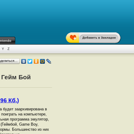
intendo
Y
Z
оделиться…
 Гейм Бой
96 Кб.)
на будет заархивирована в
ы поиграть на компьютере,
ьная программа эмулятор,
 (Геймбой, Game Boy,
ормы. Большинство из них