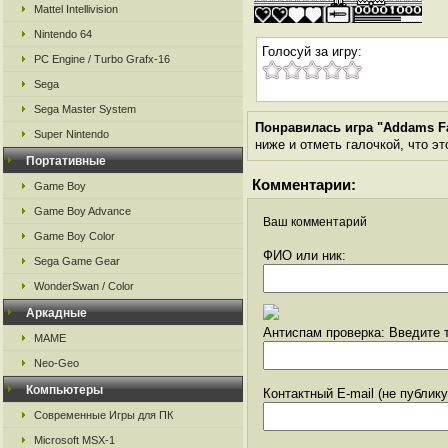
Mattel Intellivision
Nintendo 64
Голосуй за игру:
PC Engine / Turbo Grafx-16
Sega
Sega Master System
Понравилась игра "Addams Fa
Super Nintendo
ниже и отметь галочкой, что эт
Портативные
Комментарии:
Game Boy
Game Boy Advance
Ваш комментарий
Game Boy Color
ФИО или ник:
Sega Game Gear
WonderSwan / Color
Аркадные
Антиспам проверка: Введите т
MAME
Neo-Geo
Компьютеры
Контактный E-mail (не публик
Современные Игры для ПК
Microsoft MSX-1