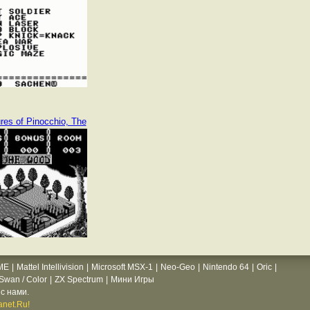
res of Pinocchio, The
ME
|
Mattel Intellivision
|
Microsoft MSX-1
|
Neo-Geo
|
Nintendo 64
|
Oric
|
wan / Color
|
ZX Spectrum
|
Мини Игры
с нами.
net.Ru!